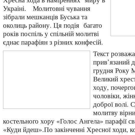
Украіні. Молитовні чування
зібрали мешканців Буська та
околиць району. Ця подія багато
років поспіль у спільній молитві
єднає парафіян з різних конфесій.
Текст розважа
прив’язаний 
грудня Року 
Великий хрес
ходу, почерго
чоловіки, жінк
доброї волі.
молитву вірни
костельного хору «Голос Ангела» парафії св.
«Куди йдеш».По закінченні Хресної ходи, ко