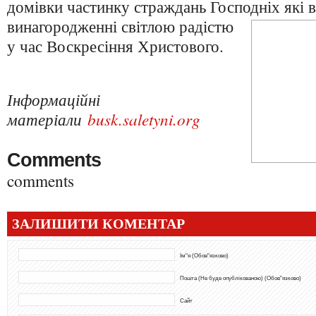
домівки частинку страждань Господніх які в
винагородженні
світлою радістю
у час Воскресіння Христового.
Інформаційні
матеріали
busk.saletyni.org
Comments
comments
ЗАЛИШИТИ КОМЕНТАР
Ім"я (Обов"язково)
Пошта (Не буде опублікованою) (Обов"язково)
Сайт