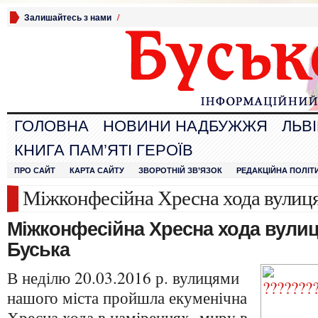
Залишайтесь з нами
/
ГОЛОВНА
НОВИНИ НАДБУЖЖЯ
ЛЬВ
КНИГА ПАМ’ЯТІ ГЕРОЇВ
ПРО САЙТ
КАРТА САЙТУ
ЗВОРОТНІЙ ЗВ’ЯЗОК
РЕДАКЦІЙНА ПОЛІТ
Міжконфесійна Хресна хода вулиця
Міжконфесійна Хресна хода вулиц
Буська
В неділю 20.03.2016 р. вулицями
нашого міста пройшла екуменічна
Хресна хода в наміреннях миру в