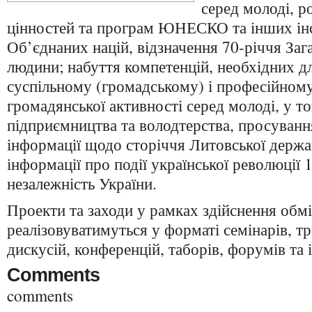
серед молоді, 
цінностей та програм ЮНЕСКО та інших інс
Об’єднаних націй, відзначення 70-річчя Зага
людини; набуття компетенцій, необхідних дл
суспільному (громадському) і професійному
громадянської активності серед молоді, у т
підприємництва та володтерства, просуван
інформації щодо сторіччя Литовської держ
інформації про події української революції 
незалежність України.
Проекти та заходи у рамках здійснення обм
реалізовуватимуться у форматі семінарів, тре
дискусій, конференцій, таборів, форумів та 
Comments
comments