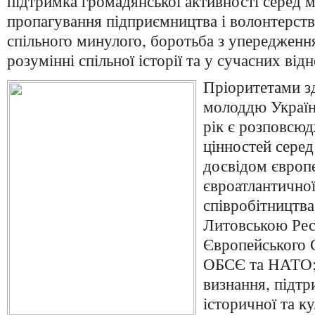
підтримка громадянської активності серед м
пропагування підприємництва і волонтерств
спільного минулого, боротьба з упередженн
розумінні спільної історії та у сучасних від
Пріоритетами з
молоддю Україн
рік є розповсю
цінностей серед
досвідом європе
євроатлантичної
співробітництва
Литовською Рес
Європейського 
ОБСЄ та НАТО; 
визнання, підт
історичної та к