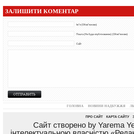
ЗАЛИШИТИ КОМЕНТАР
Ім"я (Обов"язково)
Пошта (Не буде опублікованою) (Обов"язково)
Сайт
ГОЛОВНА
НОВИНИ НАДБУЖЖЯ
Л
ПРО САЙТ
КАРТА САЙТУ
Сайт створено by Yarema Ye
інтелектуальною власністю «Редак