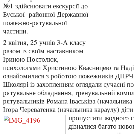
№1 здійснювати екскурсії до
Буської районної Державної
пожежно-рятувальної
частини.
2 квітня, 25 учнів 3-А класу
разом із своїм наставником
Іриною Постолюк,
психологами Христиною Квасницею та Над
ознайомилися з роботою пожежників ДПРЧ-1
Школярі із захопленням оглядали сучасні 
рятувальне обладнання, тренувальний компле
рятувальників Романа Іваськіва (начальник
Ігора Череватенка (начальника караулу) діти
пропустити жодного 
дізналися багато нов