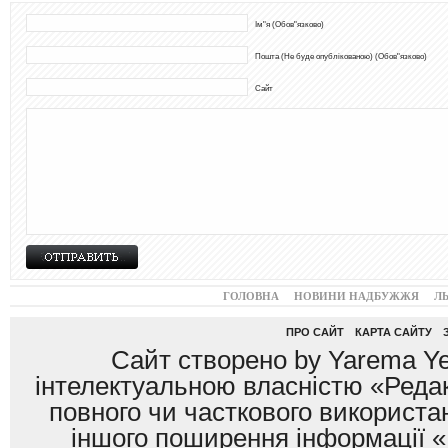
Ім"я (Обов"язково)
Пошта (Не буде опублікованою) (Обов"язково)
Сайт
ГОЛОВНА
НОВИНИ НАДБУЖЖЯ
Л
ПРО САЙТ
КАРТА САЙТУ
Сайт створено by Yarema Ye
інтелектуальною власністю «Редак
повного чи часткового використан
іншого поширення інформації «