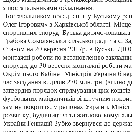
з постачальниками обладнання.
Постачальником обладнання у Буському ра
Олег Ігорович» з Харківської області. Місц
спортивних споруд: Буська дитячо-юнацька 
Грабова Соколянської сільської ради та с. За
Станом на 20 вересня 2017р. в Буській Д
монтажні роботи по встановленню закладни
споруди, до 30 вересня монтажні роботи м
Окрім цього Кабінет Міністрів України 6 ве
час засідання виділив 270 млн.грн. (згідно
затвердив порядок спрямування цих коштів 
футбольних майданчиків зі штучним покрит
заміну покриття, у регіонах України. Мініст
розвитку, будівництва та житлово-комуналь
України Геннадій Зубко звернувся до держав
проханням щодо ухвалення рішення про вид