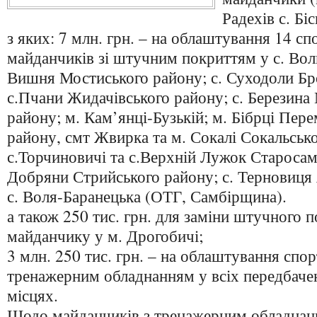
Радехів с. Бі
з яких: 7 млн. грн. – на облаштування 14 с
майданчиків зі штучним покриттям у с. Вол
Вишня Мостиського району; с. Суходоли Бр
с.Пчани Жидачівського району; с. Березина
району; м. Кам’янці-Бузькій; м. Бібрці Пе
району, смт Жвирка та м. Сокалі Сокальськ
с.Торчиновичі та с.Верхній Лужок Старосамб
Добряни Стрийського району; с. Терновиця 
с. Воля-Баранецька (ОТГ, Самбірщина).
а також 250 тис. грн. для заміни штучного 
майданчику у м. Дрогобичі;
3 млн. 250 тис. грн. – на облаштування спо
тренажерним обладнанням у всіх передбач
місцях.
Щодо майданчиків з тренажерним обладнан