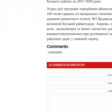
Буського району на 2017-2020 роки.
Згідно цієї програми передбачене фінансу
100 тисяч гривень на матеріально-технічн
дорожно-ремонтного пункту №3 Бродівсь
колишній Буський райавтодор). Зокрема, 
коліс, акумуляторів та інших запчастин для
використовуватиметься при розчищенні т
районних доріг у зимовий період.
Comments
comments
ЗАЛИШИТИ КОМЕНТАР
Ім"я
Пош
Сай