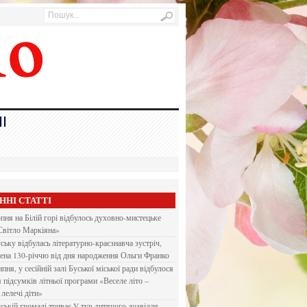
І
ННІ СТАТТІ
рпня на Білій горі відбулось духовно-мистецьке
Світло Маркіяна»
ську відбулась літературно-краєзнавча зустріч,
ена 130-річчю від дня народження Ольги Франко
ипня, у сесійній залі Буської міської ради відбулося
я підсумків літньої програми «Веселе літо –
 лелечі діти»
ській громаді триває V тур дитячого дозвілля