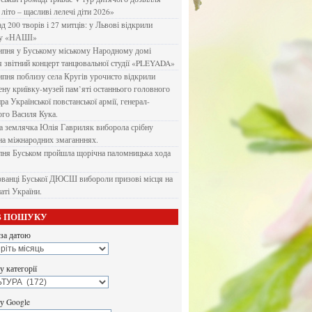
літо – щасливі лелечі діти 2026»
д 200 творів і 27 митців: у Львові відкрили
ку «НАШІ»
ипня у Буському міському Народному домі
я звітний концерт танцювальної студії «PLEYADA»
ипня поблизу села Кругів урочисто відкрили
ену криївку-музей пам’яті останнього головного
а Української повстанської армії, генерал-
го Василя Кука.
 землячка Юлія Гавриляк виборола срібну
на міжнародних змаганннях.
пня Буськом пройшла щорічна паломницька хода
ванці Буської ДЮСШ вибороли призові місця на
аті України.
В ПОШУКУ
за датою
 категорії
у Google