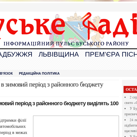
АДБУЖЖЯ
ЛЬВІВЩИНА
ПРЕМ’ЄРА ПІСН
В
ЗВ’ЯЗОК
РЕДАКЦІЙНА ПОЛІТИКА
в зимовий період з районного бюджету
ОСТА
2 се
мовий період з районного бюджету виділять 100
свято «
У Бу
присвяч
ідтримки філії
24 л
підбитт
автомобільних
щасливі
період в межах
У Бу