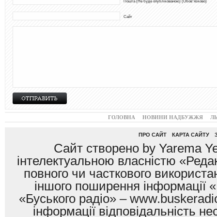
Пошта (Не буде опублікованою) (Обов"язково)
Сайт
ГОЛОВНА
НОВИНИ НАДБУЖЖЯ
Л
ПРО САЙТ
КАРТА САЙТУ
Сайт створено by Yarema Ye
інтелектуальною власністю «Редак
повного чи часткового використан
іншого поширення інформації «
«Буського радіо» – www.buskeradio
інформації відповідальність