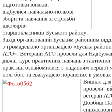
підготовки юнаків,
відбулися навчально-польові
збори та навчання зі стрільби
школярів-
старшокласників Буського району.
Захід організований Буським районним відд
з громадською організацією «Буська районна
АТО». Ветерани АТО провели для Надбужан
дівчат курс практичних навчань з тактичної
практиці ознайомилися з наданням першої 
полі бою та евакуацією поранених в умовах
Вишкіл для
провели: в
ветеран АТ
Довбиш Пав
співзасновн