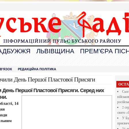
АДБУЖЖЯ
ЛЬВІВЩИНА
ПРЕМ’ЄРА ПІСН
В
ЗВ’ЯЗОК
РЕДАКЦІЙНА ПОЛІТИКА
ачили День Першої Пластової Присяги
ОСТА
 День Першої Пластової Присяги. Серед них
Сьог
ни.
військо
російсь
області, 14
2 се
Дня
свято «
ходи
У Бу
ільним
присвяч
24 л