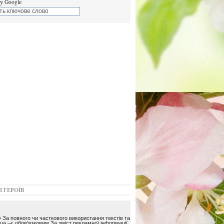
у Google
І ГЕРОЇВ
 За повного чи часткового використання текстів та
ua –є обов'язковим За зміст рекламної інформації