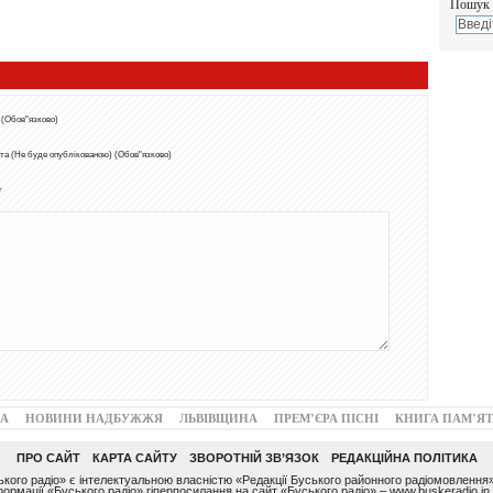
Пошук 
 (Обов"язково)
та (Не буде опублікованою) (Обов"язково)
т
А
НОВИНИ НАДБУЖЖЯ
ЛЬВІВЩИНА
ПРЕМ’ЄРА ПІСНІ
КНИГА ПАМ’ЯТ
ПРО САЙТ
КАРТА САЙТУ
ЗВОРОТНІЙ ЗВ’ЯЗОК
РЕДАКЦІЙНА ПОЛІТИКА
ого радіо» є інтелектуальною власністю «Редакції Буського районного радіомовлення»
ормації «Буського радіо» гіперпосилання на сайт «Буського радіо» – www.buskeradio.in.