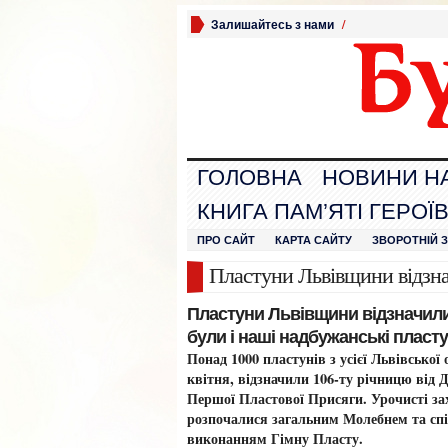
Залишайтесь з нами
/
ГОЛОВНА
НОВИНИ Н
КНИГА ПАМ’ЯТІ ГЕРОЇ
ПРО САЙТ
КАРТА САЙТУ
ЗВОРОТНІЙ 
Пластуни Львівщини відзн
Пластуни Львівщини відзначили
були і наші надбужанські пласту
Понад 1000 пластунів з усієї Львівської 
квітня, відзначили 106-ту річницю від 
Першої Пластової Присяги. Урочисті за
розпочалися загальним Молебнем та сп
виконанням Гімну Пласту.