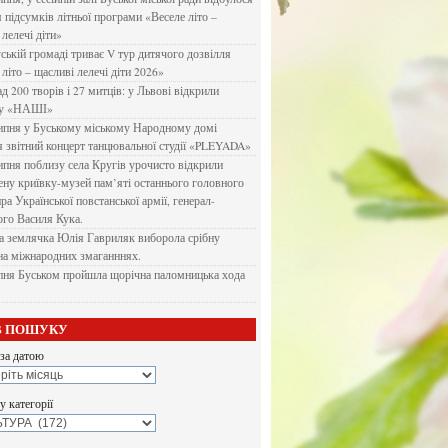
я підсумків літньої програми «Веселе літо –
 лелечі діти»
ській громаді триває V тур дитячого дозвілля
літо – щасливі лелечі діти 2026»
д 200 творів і 27 митців: у Львові відкрили
ку «НАШІ»
ипня у Буському міському Народному домі
я звітний концерт танцювальної студії «PLEYADA»
ипня поблизу села Кругів урочисто відкрили
ену криївку-музей пам’яті останнього головного
а Української повстанської армії, генерал-
го Василя Кука.
 землячка Юлія Гавриляк виборола срібну
на міжнародних змаганннях.
пня Буськом пройшла щорічна паломницька хода
В ПОШУКУ
за датою
 категорії