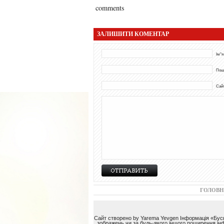
comments
ЗАЛИШИТИ КОМЕНТАР
Ім"я
Пош
Сай
ГОЛОВН
Сайт створено by Yarema Yevgen Інформація «Буськ
зображень чи за будь-якого іншого поширення інф