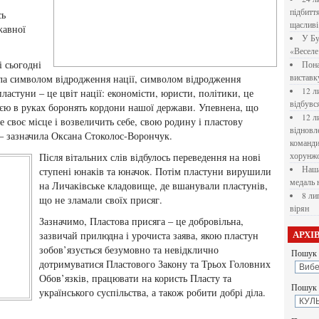
підбитт
сь
щасливі
жавної
У Бу
«Веселе 
і сьогодні
Пона
тала символом відродження нації, символом відродження
вистав
12 л
 пластуни – це цвіт нації: економісти, юристи, політики, це
відбувс
зброєю в руках боронять кордони нашої держави. Упевнена, що
12 л
 своє місце і возвеличить себе, свою родину і пластову
відновл
 – зазначила Оксана Стоколос-Ворончук.
командир
Після вітальних слів відбулось переведення на нові
хорунжо
Наша
ступені юнаків та юначок. Потім пластуни вирушили
медаль 
на Личаківське кладовище, де вшанували пластунів,
8 ли
що не зламали своїх присяг.
вірян
Зазначимо, Пластова присяга – це добровільна,
зазвичай прилюдна і урочиста заява, якою пластун
АРХІ
зобов’язується безумовно та невідклично
Пошук 
дотримуватися Пластового Закону та Трьох Головних
Обов’язків, працювати на користь Пласту та
Пошук у
українського суспільства, а також робити добрі діла.