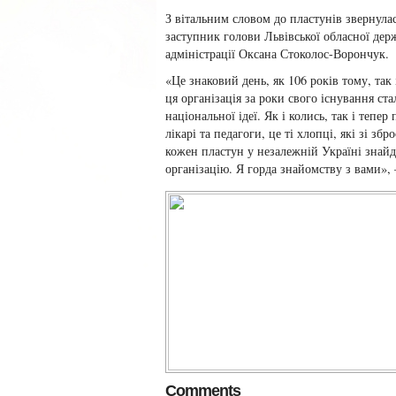
З вітальним словом до пластунів звернула
заступник голови Львівської обласної дер
адміністрації Оксана Стоколос-Ворончук.
«Це знаковий день, як 106 років тому, так 
ця організація за роки свого існування с
національної ідеї. Як і колись, так і тепер
лікарі та педагоги, це ті хлопці, які зі 
кожен пластун у незалежній Україні знайде
організацію. Я горда знайомству з вами»,
Comments