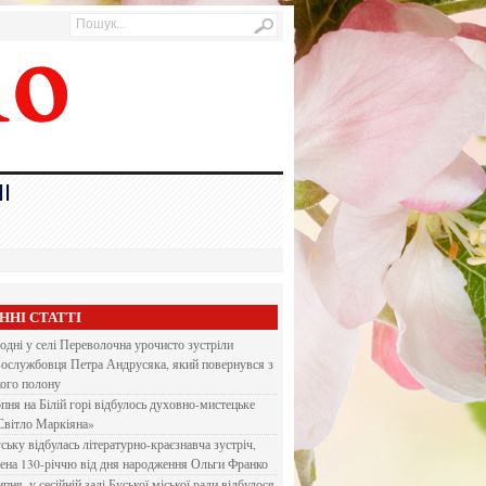
І
ННІ СТАТТІ
одні у селі Переволочна урочисто зустріли
вослужбовця Петра Андрусяка, який повернувся з
кого полону
рпня на Білій горі відбулось духовно-мистецьке
Світло Маркіяна»
ську відбулась літературно-краєзнавча зустріч,
ена 130-річчю від дня народження Ольги Франко
ипня, у сесійній залі Буської міської ради відбулося