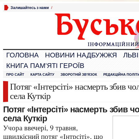
Залишайтесь з нами
/
ГОЛОВНА
НОВИНИ НАДБУЖЖЯ
ЛЬВ
КНИГА ПАМ’ЯТІ ГЕРОЇВ
ПРО САЙТ
КАРТА САЙТУ
ЗВОРОТНІЙ ЗВ’ЯЗОК
РЕДАКЦІЙНА ПОЛІТ
Потяг «Інтерсіті» насмерть збив чо
села Куткір
Потяг «Інтерсіті» насмерть збив ч
села Куткір
Учора ввечері, 9 травня,
швидкісний потяг «Інтрсіті», що