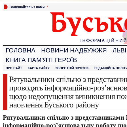
Залишайтесь з нами
/
ГОЛОВНА
НОВИНИ НАДБУЖЖЯ
ЛЬВ
КНИГА ПАМ’ЯТІ ГЕРОЇВ
ПРО САЙТ
КАРТА САЙТУ
ЗВОРОТНІЙ ЗВ’ЯЗОК
РЕДАКЦІЙНА ПОЛІТ
Рятувальники спільно з представн
проводять інформаційно-роз’яснюв
щодо недопущення виникнення по
населення Буського району
Рятувальники спільно з представниками
інформаційно-роз’яснювальну роботу
що