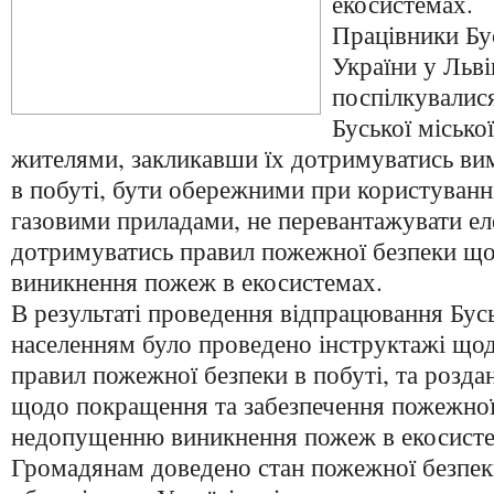
екосистемах.
Працівники Б
України у Льві
поспілкувалис
Буської місько
жителями, закликавши їх дотримуватись ви
в побуті, бути обережними при користуванн
газовими приладами, не перевантажувати е
дотримуватись правил пожежної безпеки щ
виникнення пожеж в екосистемах.
В результаті проведення відпрацювання Бусь
населенням було проведено інструктажі що
правил пожежної безпеки в побуті, та роздан
щодо покращення та забезпечення пожежної 
недопущенню виникнення пожеж в екосисте
Громадянам доведено стан пожежної безпеки 