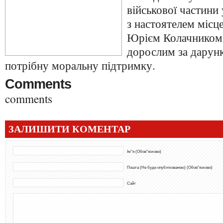
військової частини
з настоятелем місц
Юрієм Колачником 
дорослим за дарунк
потрібну моральну підтримку.
Comments
comments
ЗАЛИШИТИ КОМЕНТАР
Ім"я (Обов"язково)
Пошта (Не буде опублікованою) (Обов"язково)
Сайт