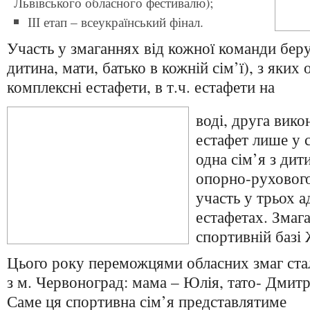
Львівського обласного фестивалю);
ІІІ етап – всеукраїнський фінал.
Участь у змаганнях від кожної команди берут
дитина, мати, батько в кожній сім’ї), з яких 
комплексні естафети, в т.ч. естафети на
воді, друга вик
естафет лише у с
одна сім’я з ди
опорно-рухового
участь у трьох 
естафетах. Змага
спортивній баз
Цього року переможцями обласних змаг ста
з м. Червоноград: мама – Юлія, тато- Дмитр
Саме ця спортивна сім’я представлятиме