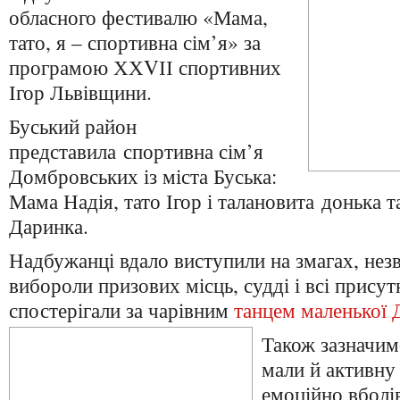
обласного фестивалю «Мама,
тато, я – спортивна сім’я» за
програмою ХХVІІ спортивних
Ігор Львівщини.
Буський район
представила
спортивна сім’я
Домбровських із міста Буська:
Мама Надія, тато Ігор і талановита донька 
Даринка.
Надбужанці вдало виступили на змагах, нез
вибороли призових місць, судді і всі присутн
спостерігали за чарівним
танцем маленької 
Також зазначим
мали й активну
емоційно вболі