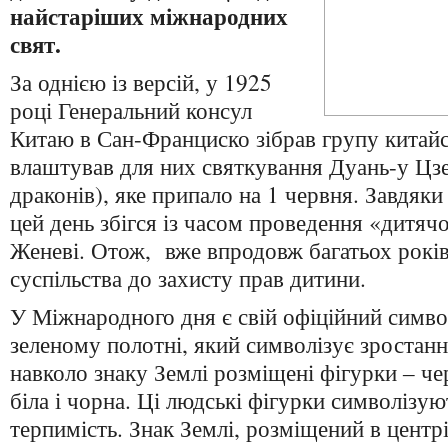
найстаріших міжнародних
свят.
За однією із версій, у 1925
році Генеральний консул
Китаю в Сан-Франциско зібрав групу китайсь
влаштував для них святкування Дуань-у Цзе
драконів), яке припало на 1 червня. Завдяк
цей день збігся із часом проведення «дитячо
Женеві. Отож, вже впродовж багатьох років
суспільства до захисту прав дитини.
У Міжнародного дня є свій офіційний симво
зеленому полотні, який символізує зростанн
навколо знаку Землі розміщені фігурки ‒ че
біла і чорна. Ці людські фігурки символізуют
терпимість. Знак Землі, розміщений в центр