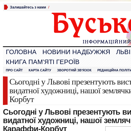
Залишайтесь з нами
/
ГОЛОВНА
НОВИНИ НАДБУЖЖЯ
ЛЬВ
КНИГА ПАМ’ЯТІ ГЕРОЇВ
ПРО САЙТ
КАРТА САЙТУ
ЗВОРОТНІЙ ЗВ’ЯЗОК
РЕДАКЦІЙНА ПОЛІТ
Сьогодні у Львові презентують вис
видатної художниці, нашої землячк
Корбут
Сьогодні у Львові презентують ви
видатної художниці, нашої земля
Караффи-Корбут