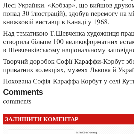
Лесі Українки. «Кобзар», що вийшов друком
понад 30 ілюстрацій), здобув перемогу на 
книжковій виставці в Канаді у 1968.
Над тематикою Т.Шевченка художниця працю
створила більше 100 великоформатних естам
в Шевченківському національному заповідни
Творчий доробок Софії Караффи-Корбут збе
приватних колекціях, музеях Львова й Украї
Похована Софія-Караффа Корбут у селі Кутк
Comments
comments
ЗАЛИШИТИ КОМЕНТАР
Ім"я (Обов"язково)