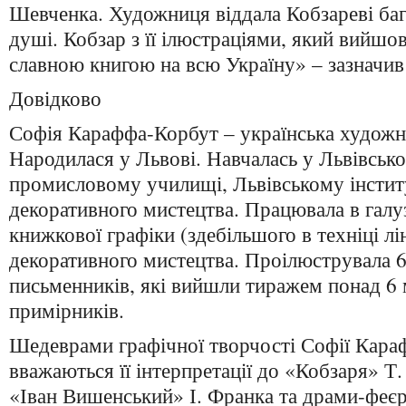
Шевченка. Художниця віддала Кобзареві бага
душі. Кобзар з її ілюстраціями, який вийшов
славною книгою на всю Україну» – зазначив
Довідково
Софія Караффа-Корбут – українська художн
Народилася у Львові. Навчалась у Львівськ
промисловому училищі, Львівському інстит
декоративного мистецтва. Працювала в галуз
книжкової графіки (здебільшого в техніці л
декоративного мистецтва. Проілюструвала 6
письменників, які вийшли тиражем понад 6 
примірників.
Шедеврами графічної творчості Софії Кар
вважаються її інтерпретації до «Кобзаря» Т
«Іван Вишенський» І. Франка та драми-феєрі