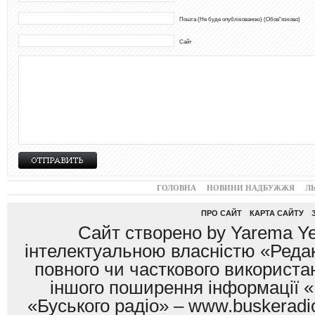
Пошта (Не буде опублікованою) (Обов"язково)
Сайт
ГОЛОВНА
НОВИНИ НАДБУЖЖЯ
Л
ПРО САЙТ
КАРТА САЙТУ
Сайт створено by Yarema Ye
інтелектуальною власністю «Редак
повного чи часткового використан
іншого поширення інформації «
«Буського радіо» – www.buskeradio