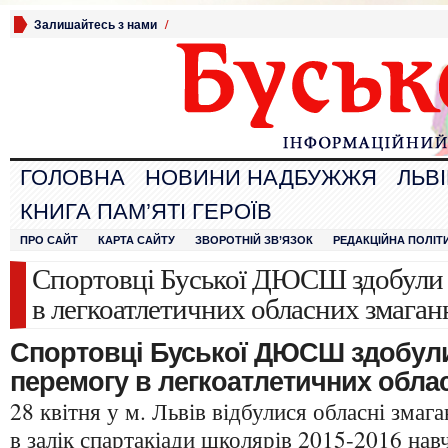
Залишайтесь з нами
/
ГОЛОВНА
НОВИНИ НАДБУЖЖЯ
ЛЬВ
КНИГА ПАМ’ЯТІ ГЕРОЇВ
ПРО САЙТ
КАРТА САЙТУ
ЗВОРОТНІЙ ЗВ’ЯЗОК
РЕДАКЦІЙНА ПОЛІТ
Спортовці Буської ДЮСШ здобули 
в легкоатлетичних обласних змаган
Спортовці Буської ДЮСШ здобули
перемогу в легкоатлетичних обла
28 квітня у м. Львів відбулися обласні змага
в залік спартакіади школярів 2015-2016 нав