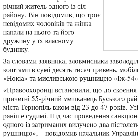
річний житель одного із сіл
району. Він повідомив, що троє
невідомих чоловіків та жінка
напали на нього та його
дружину у їх власному
будинку.
За словами заявника, зловмисники заволод
коштами в сумі десять тисяч гривень, мобі
«Нокіа» та мисливською рушницею «Іж-54»
«Правоохоронці встановили, що до скоєння
причетні 55-річний мешканець Буського рай
міста Тернопіль віком від 23 до 47 років. У
раніше судимі. Під час проведення санкціо
одного із затриманих вилучено два пістолет
рушницю», – повідомив начальник Управлін