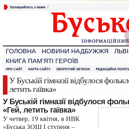
Залишайтесь з нами
/
ГОЛОВНА
НОВИНИ НАДБУЖЖЯ
ЛЬВ
КНИГА ПАМ’ЯТІ ГЕРОЇВ
ПРО САЙТ
КАРТА САЙТУ
ЗВОРОТНІЙ ЗВ’ЯЗОК
РЕДАКЦІЙНА ПОЛІТ
У Буській гімназії відбулося фолькл
летить гаївка»
У Буській гімназії відбулося фол
«Гей, летить гаївка»
У четвер, 19 квітня, в НВК
«Буська ЗОШ І ступеня –