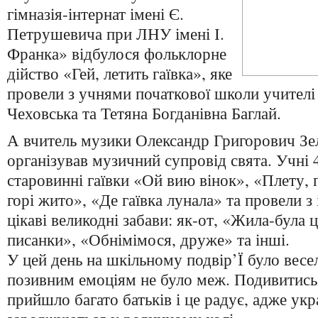
гімназія-інтернат імені Є.
Петрушевича при ЛНУ імені І.
Франка» відбулося фольклорне
дійство «Гей, летить гаївка», яке
провели з учнями початкової школи учителі
Чеховська та Тетяна Богданівна Баглай.
А вчитель музики Олександр Григорович Зе
організував музичний супровід свята. Учні 
старовинні гаївки «Ой вию вінок», «Плету, 
горі жито», «Де гаївка лунала» та провели
цікаві великодні забави: як-от, «Жила-була 
писанки», «Обнімімося, друже» та інші.
У цей день на шкільному подвір’Ї було весел
позивним емоціям не було меж. Подивитись 
прийшло багато батьків і це радує, адже укра