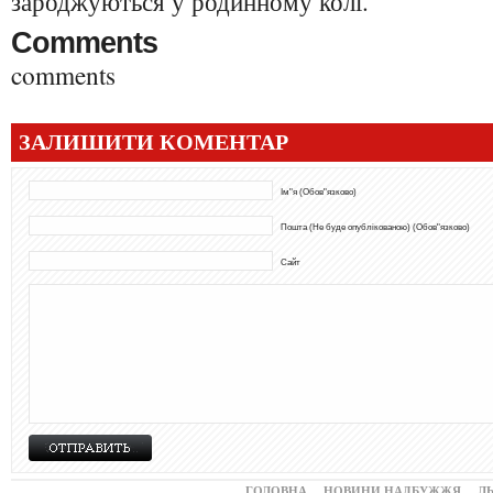
зароджуються у родинному колі.
Comments
comments
ЗАЛИШИТИ КОМЕНТАР
Ім"я (Обов"язково)
Пошта (Не буде опублікованою) (Обов"язково)
Сайт
ГОЛОВНА
НОВИНИ НАДБУЖЖЯ
Л