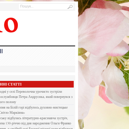
І
ННІ СТАТТІ
одні у селі Переволочна урочисто зустріли
вослужбовця Петра Андрусяка, який повернувся з
кого полону
рпня на Білій горі відбулось духовно-мистецьке
Світло Маркіяна»
ську відбулась літературно-краєзнавча зустріч,
ена 130-річчю від дня народження Ольги Франко
ипня, у сесійній залі Буської міської ради відбулося