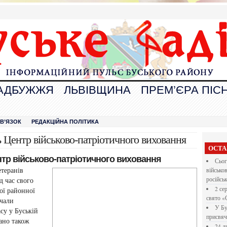
АДБУЖЖЯ
ЛЬВІВЩИНА
ПРЕМ’ЄРА ПІСН
В
ЗВ’ЯЗОК
РЕДАКЦІЙНА ПОЛІТИКА
 Центр військово-патріотичного виховання
ОСТА
нтр військово-патріотичного виховання
Сьог
ветеранів
військо
 час свого
російсь
2 се
кої районної
свято «
очали
У Бу
су у Буській
присвяч
ано також
24 л