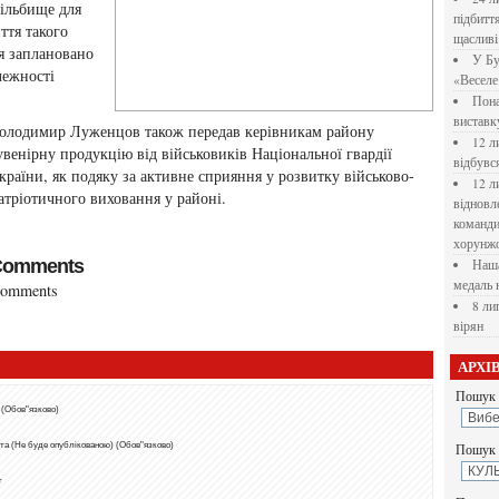
рільбище для
підбитт
ття такого
щасливі
я заплановано
У Бу
лежності
«Веселе 
Пона
вистав
олодимир Луженцов також передав керівникам району
12 л
увенірну продукцію від військовиків Національної гвардії
відбувс
країни, як подяку за активне сприяння у розвитку військово-
12 л
атріотичного виховання у районі.
відновл
командир
хорунжо
Comments
Наша
медаль 
omments
8 ли
вірян
АРХІ
Пошук 
 (Обов"язково)
та (Не буде опублікованою) (Обов"язково)
Пошук у
т