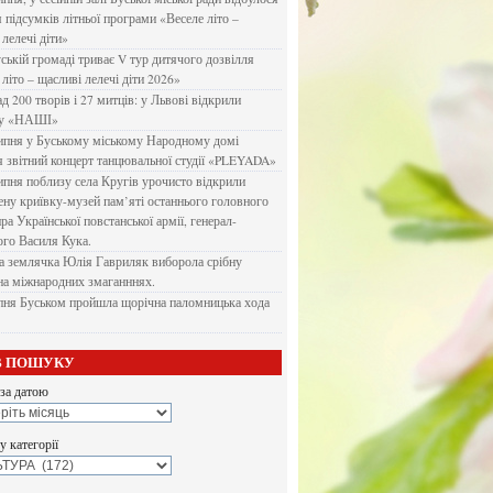
я підсумків літньої програми «Веселе літо –
 лелечі діти»
ській громаді триває V тур дитячого дозвілля
літо – щасливі лелечі діти 2026»
д 200 творів і 27 митців: у Львові відкрили
ку «НАШІ»
ипня у Буському міському Народному домі
я звітний концерт танцювальної студії «PLEYADA»
ипня поблизу села Кругів урочисто відкрили
ену криївку-музей пам’яті останнього головного
а Української повстанської армії, генерал-
го Василя Кука.
 землячка Юлія Гавриляк виборола срібну
на міжнародних змаганннях.
пня Буськом пройшла щорічна паломницька хода
В ПОШУКУ
за датою
 категорії