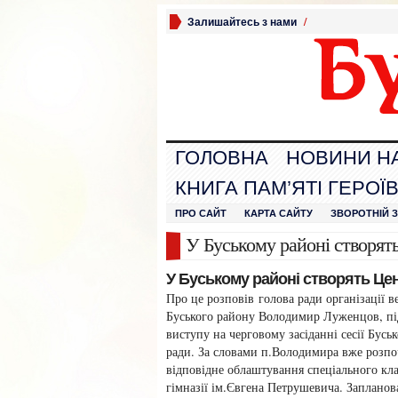
Залишайтесь з нами
/
ГОЛОВНА
НОВИНИ Н
КНИГА ПАМ’ЯТІ ГЕРОЇ
ПРО САЙТ
КАРТА САЙТУ
ЗВОРОТНІЙ 
У Буському районі створять
У Буському районі створять Це
Про це розповів голова ради організації 
Буського району Володимир Луженцов, під
виступу на черговому засіданні сесії Бусь
ради. За словами п.Володимира вже розп
відповідне облаштування спеціального кла
гімназії ім.Євгена Петрушевича. Запланов