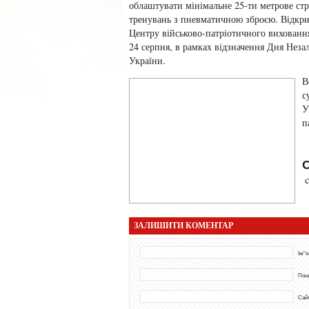
облаштувати мінімальне 25-ти метрове ст
тренувань з пневматичною зброєю. Відкри
Центру військово-патріотичного вихованн
24 серпня, в рамках відзначення Дня Неза
України.
В
с
У
п
c
ЗАЛИШИТИ КОМЕНТАР
Ім"я
Пош
Сай