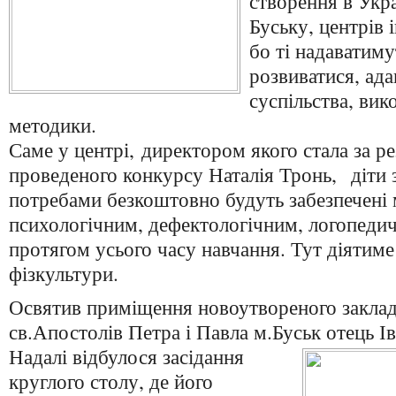
створення в Укра
Буську, центрів 
бо ті надаватиму
розвиватися, ада
суспільства, вик
методики.
Саме у центрі, директором якого стала за р
проведеного конкурсу Наталія Тронь, діти
потребами безкоштовно будуть забезпечені
психологічним, дефектологічним, логопед
протягом усього часу навчання. Тут діятиме
фізкультури.
Освятив приміщення новоутвореного заклад
св.Апостолів Петра і Павла м.Буськ отець
І
Надалі відбулося засідання
круглого столу, де його