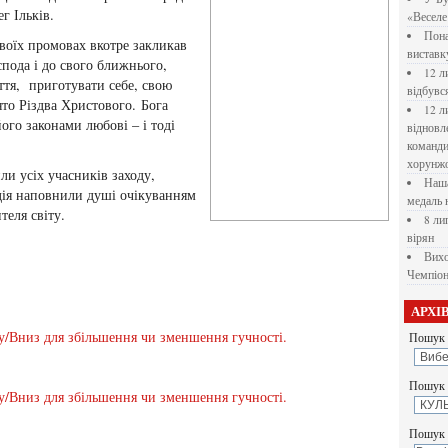
г Ільків.
«Веселе 
Пона
воїх промовах вкотре закликав
вистав
пода і до свого ближнього,
12 л
ття, приготувати себе, свою
відбувс
вято Різдва Христового. Бога
12 л
його законами любові – і тоді
відновл
командир
хорунжо
ли усіх учасників заходу,
Наша
одія наповнили душі очікуванням
медаль 
теля світу.
8 ли
вірян
Вихо
Чемпіон
АРХІ
у/Вниз для збільшення чи зменшення гучності.
Пошук 
Пошук у
у/Вниз для збільшення чи зменшення гучності.
Пошук 