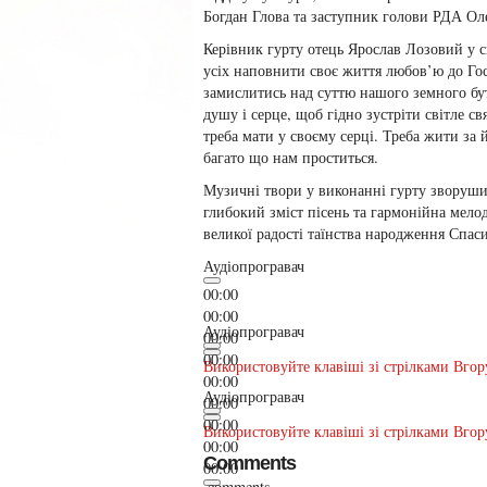
Богдан Глова та заступник голови РДА Оле
Керівник гурту отець Ярослав Лозовий у с
усіх наповнити своє життя любов’ю до Гос
замислитись над суттю нашого земного бу
душу і серце, щоб гідно зустріти світле с
треба мати у своєму серці. Треба жити за 
багато що нам проститься.
Музичні твори у виконанні гурту зворуши
глибокий зміст пісень та гармонійна мел
великої радості таїнства народження Спаси
Аудіопрогравач
00:00
00:00
Аудіопрогравач
00:00
00:00
Використовуйте клавіші зі стрілками Вгор
00:00
Аудіопрогравач
00:00
00:00
Використовуйте клавіші зі стрілками Вгор
00:00
Comments
00:00
comments