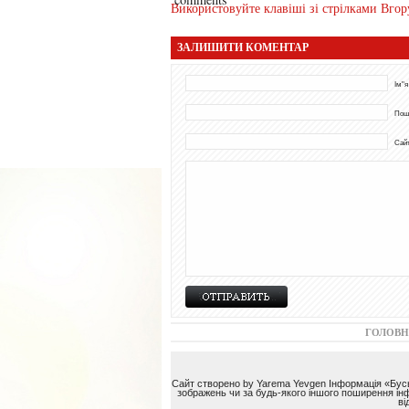
Використовуйте клавіші зі стрілками Вгор
ЗАЛИШИТИ КОМЕНТАР
Ім"я
Пош
Сай
ГОЛОВН
Сайт створено by Yarema Yevgen Інформація «Буськ
зображень чи за будь-якого іншого поширення інф
в