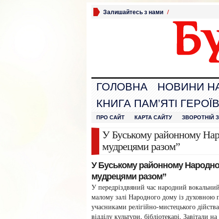
Залишайтесь з нами
/
ГОЛОВНА
НОВИНИ Н
КНИГА ПАМ’ЯТІ ГЕРОЇ
ПРО САЙТ
КАРТА САЙТУ
ЗВОРОТНІЙ 
У Буському районному Наро
мудрецями разом”
У Буському районному Народном
мудрецями разом”
У передріздвяний час народний вокальний
малому залі Народного дому із духовною 
учасниками релігійно-мистецького дійств
відділу культури, бібліотекарі. Завітали н