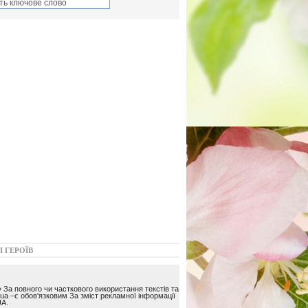
І ГЕРОЇВ
 За повного чи часткового використання текстів та
ua –є обов'язковим За зміст рекламної інформації
A.