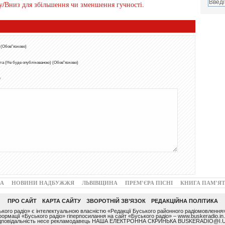
у/Вниз для збільшення чи зменшення гучності.
 (Обов"язково)
та (Не буде опублікованою) (Обов"язково)
т
А
НОВИНИ НАДБУЖЖЯ
ЛЬВІВЩИНА
ПРЕМ’ЄРА ПІСНІ
КНИГА ПАМ’ЯТ
ПРО САЙТ
КАРТА САЙТУ
ЗВОРОТНІЙ ЗВ’ЯЗОК
РЕДАКЦІЙНА ПОЛІТИКА
ого радіо» є інтелектуальною власністю «Редакції Буського районного радіомовлення»
ормації «Буського радіо» гіперпосилання на сайт «Буського радіо» – www.buskeradio.in.
ідповідальність несе рекламодавець НАША ЕЛЕКТРОННА СКРИНЬКА BUSKERADIO@I.U