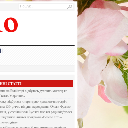
І
ННІ СТАТТІ
рпня на Білій горі відбулось духовно-мистецьке
Світло Маркіяна»
ську відбулась літературно-краєзнавча зустріч,
ена 130-річчю від дня народження Ольги Франко
ипня, у сесійній залі Буської міської ради відбулося
я підсумків літньої програми «Веселе літо –
 лелечі діти»
ській громаді триває V тур дитячого дозвілля