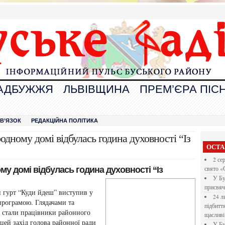
АДБУЖЖЯ
ЛЬВІВЩИНА
ПРЕМ’ЄРА ПІСН
В
ЗВ’ЯЗОК
РЕДАКЦІЙНА ПОЛІТИКА
дному домі відбулась година духовності “Із
ОСТА
2 се
у домі відбулась година духовності “Із
свято «
У Бу
присвяч
 гурт “Куди йдеш” виступив у
24 л
програмою. Глядачами та
підбитт
а стали працівники районного
щасливі
а цей захід голова районної ради
У Бу