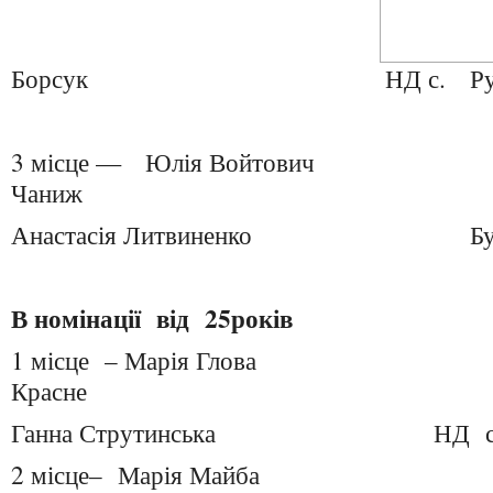
Борсук НД с. Руси
3 місце — Юлія Войто
Чаниж
Анастасія Литвиненко Бусь
В номінації від 25років
1 місце – Марія Глов
Красне
Ганна Струтинська НД с. Бо
2 місце– Марія Майба Н