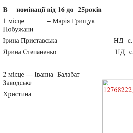
В номінації від 16 до 25років
1 місце – Марія Гри
Побужани
Ірина Приставська НД с. Ра
Ярина Степаненко НД с. Кі
2 місце — Іванна Бала
Заводське
Христина