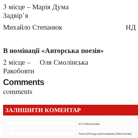
3 місце – Марія Дум
Задвір’я
Михайло Степанюк НД с. Пе
В номінації «Авторська поезія»
2 місце – Оля Смолінськ
Ракобовти
Comments
comments
ЗАЛИШИТИ КОМЕНТАР
Ім"я (Обов"язково)
Пошта (Не буде опублікованою) (Обов"язково)