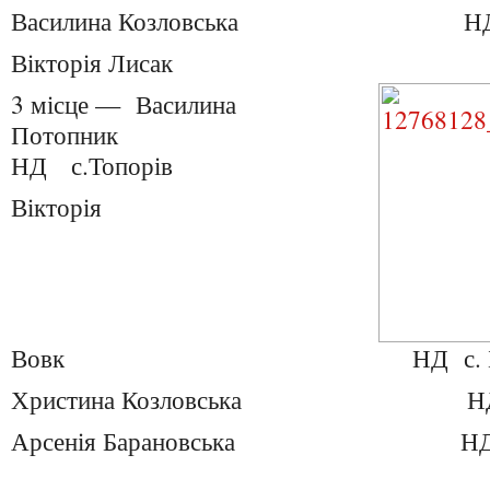
Василина Козловська НД с.
Вікторія Лисак НД с. 
3 місце — Василина
Потопник
НД с.Топорів
Вікторія
Вовк НД с. Болож
Христина Козловська НД с.
Арсенія Барановська НД с.