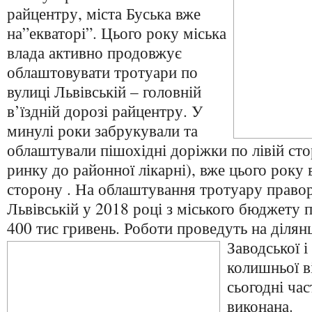
райцентру, міста Буська вже
на”екваторі”. Цього року міська
влада активно продовжує
облаштовувати тротуари по
вулиці Львівській – головній
в’їздній дорозі райцентру. У
минулі роки забрукували та
облаштували пішохідні доріжки по лівій стор
ринку до районної лікарні), вже цього року 
сторону . На облаштування тротуару правор
Львівській у 2018 році з міського бюджету 
400 тис гривень. Роботи проведуть
на ділянц
Заводської 
колишньої в
сьогодні час
виконана.