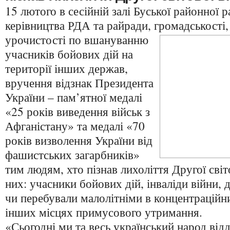
15 лютого в сесійній залі Буської районної 
керівництва РДА та райради, громадськості,
урочистості по вшануванню
учасників бойових дій на
території інших держав,
вручення відзнак Президента
України – пам’ятної медалі
«25 років виведення військ з
Афганістану» та медалі «70
років визволення України від
фашистських загарбників»
тим людям, хто пізнав лихоліття Другої світ
них: учасники бойових дій, інваліди війни, д
чи перебували малолітніми в концентраційни
інших місцях примусового утримання.
«Сьогодні ми та весь український народ ві