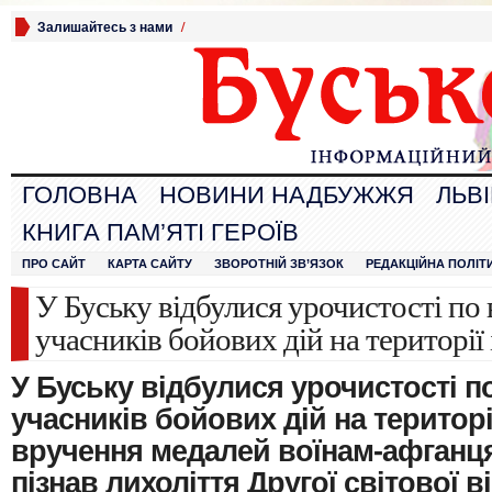
Залишайтесь з нами
/
ГОЛОВНА
НОВИНИ НАДБУЖЖЯ
ЛЬВ
КНИГА ПАМ’ЯТІ ГЕРОЇВ
ПРО САЙТ
КАРТА САЙТУ
ЗВОРОТНІЙ ЗВ’ЯЗОК
РЕДАКЦІЙНА ПОЛІТ
У Буську відбулися урочистості п
учасників бойових дій на територі
У Буську відбулися урочистості 
учасників бойових дій на територі
вручення медалей воїнам-афганцям
пізнав лихоліття Другої світової в