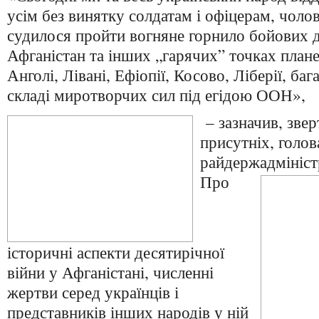
усім без винятку солдатам і офіцерам, чоло
судилося пройти вогняне горнило бойових д
Афганістан та інших „гарячих” точках плане
Анголі, Лівані, Ефіопії, Косово, Ліберії, ба
складі миротворчих сил під егідою ООН»,
– зазначив, зве
присутніх, голов
райдержадмініст
Про
історичні аспекти десятирічної
війни у Афганістані, численні
жертви серед українців і
представників інших народів у ній