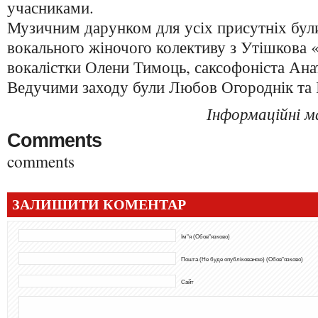
учасниками.
Музичним дарунком для усіх присутніх бул
вокального жіночого колективу з Утішкова
вокалістки Олени Тимоць, саксофоніста Анат
Ведучими заходу були Любов Огороднік та 
Інформаційні м
Comments
comments
ЗАЛИШИТИ КОМЕНТАР
Ім"я (Обов"язково)
Пошта (Не буде опублікованою) (Обов"язково)
Сайт