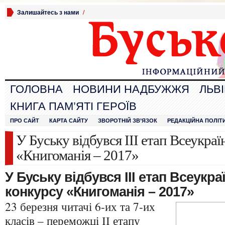
Залишайтесь з нами
/
ГОЛОВНА
НОВИНИ НАДБУЖЖЯ
ЛЬВ
КНИГА ПАМ’ЯТІ ГЕРОЇВ
ПРО САЙТ
КАРТА САЙТУ
ЗВОРОТНІЙ ЗВ’ЯЗОК
РЕДАКЦІЙНА ПОЛІТ
У Буську відбувся ІІІ етап Всеукра
«Книгоманія – 2017»
У Буську відбувся ІІІ етап Всеукра
конкурсу «Книгоманія – 2017»
23 березня читачі 6-их та 7-их
класів – переможці ІІ етапу