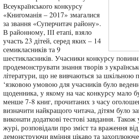
Всеукраїнського конкурсу
«Книгоманія – 2017» змагалися
за звання «Суперчитач району».
В районному, ІІІ етапі, взяло
участь 23 дітей, серед яких – 14
семикласників та 9
шестикласників. Учасники конкурсу повинн
продемонструвати знання творів з українськ
літератури, що не вивчаються за шкільною
‘язковою умовою для учасників було веденн
щоденника, у якому на час конкурсу мало б
менше 7-8 книг, прочитаних з часу оголоше
визначити найкращого читача, дітям було з
виконати додаткові тестові завдання. Також 
журі, розповідали про зміст та враження ві
демонструючи вміння цікаво та захоплююче