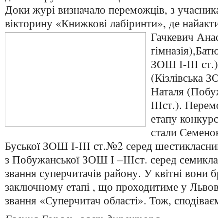
Доки журі визначало переможців, з учасни
вікторину «Книжкові лабіринти», де найакт
Гачкевич
Анас
гімназія),Бат
ЗОШ І-ІІІ ст.
(Кізлівська З
Наталя (Побу
ІІІст.). Пер
етапу конкур
стали Семено
Буської ЗОШ І-ІІІ ст.№2 серед шестикласни
з Побужанської ЗОШ І –ІІІст. серед семикл
звання суперчитачів району. У квітні вони 
заключному етапі , що проходитиме у Львов
звання «Суперчитач області». Тож, сподіває