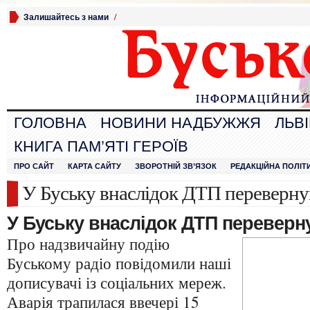
Залишайтесь з нами
/
ГОЛОВНА
НОВИНИ НАДБУЖЖЯ
ЛЬВ
КНИГА ПАМ’ЯТІ ГЕРОЇВ
ПРО САЙТ
КАРТА САЙТУ
ЗВОРОТНІЙ ЗВ’ЯЗОК
РЕДАКЦІЙНА ПОЛІТ
У Буську внаслідок ДТП перевернув
У Буську внаслідок ДТП переверн
Про надзвичайну подію
Буському радіо повідомили наші
дописувачі із соціальних мереж.
Аварія трапилася ввечері 15