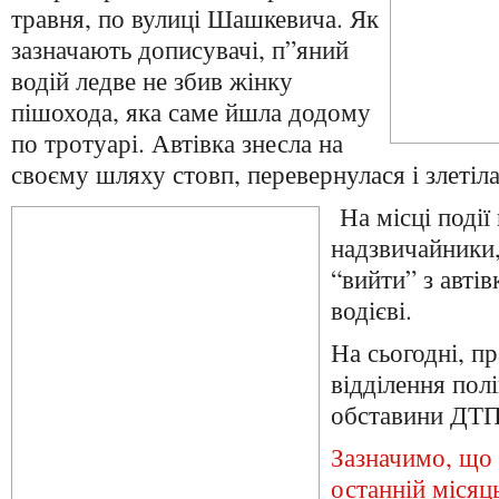
травня, по вулиці Шашкевича. Як
зазначають дописувачі, п”яний
водій ледве не збив жінку
пішохода, яка саме йшла додому
по тротуарі. Автівка знесла на
своєму шляху стовп, перевернулася і злетіла
На місці події
надзвичайники,
“вийти” з авті
водієві.
На сьогодні, п
відділення полі
обставини ДТП,
Зазначимо, що 
останній місяць