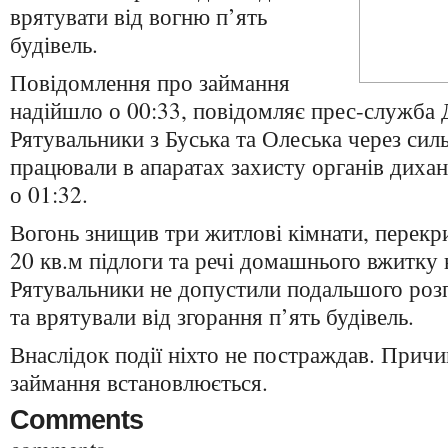
врятувати від вогню п’ять
будівель.
Повідомлення про займання
надійшло о 00:33, повідомляє прес-служб
Рятувальники з Буська та Олеська через сил
працювали в апаратах захисту органів диха
о 01:32.
Вогонь знищив три житлові кімнати, перекр
20 кв.м підлоги та речі домашнього вжитку 
Рятувальники не допустили подальшого ро
та врятували від згорання п’ять будівель.
Внаслідок події ніхто не постраждав. Прич
займання встановлюється.
Comments