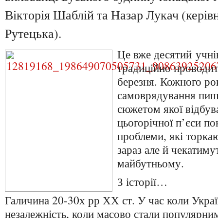
Вікторія Шаблій та Назар Лукач (керів
Рутецька).
Це вже десятий учні
традиційно проводит
березня. Кожного ро
самоврядування пишу
сюжетом якої відбув
цьогорічної п’єси пок
проблеми, які торка
зараз але й чекатиму
майбутньому.
З історії…
Галичина 20-30х рр ХХ ст. У час коли Укра
незалежність, коли масово стали популярним