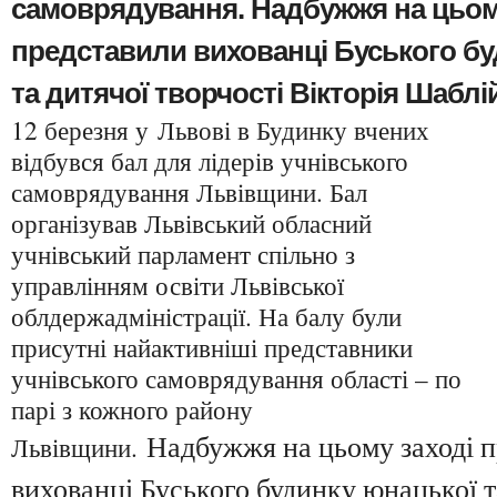
самоврядування. Надбужжя на цьом
представили вихованці Буського бу
та дитячої творчості Вікторія Шаблі
12 березня у Львові в Будинку вчених
відбувся бал для лідерів учнівського
самоврядування Львівщини. Бал
організував Львівський обласний
учнівський парламент спільно з
управлінням освіти Львівської
облдержадміністрації. На балу були
присутні найактивніші представники
учнівського самоврядування області – по
парі з кожного району
Надбужжя на цьому заході 
Львівщини.
вихованці Буського будинку юнацької т