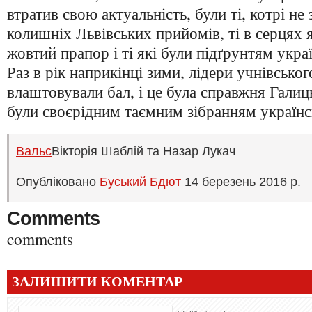
втратив свою актуальність, були ті, котрі не
колишніх Львівських прийомів, ті в серцях 
жовтий прапор і ті які були підґрунтям укра
Раз в рік наприкінці зими, лідери учнівськ
влаштовували бал, і це була справжня Галиць
були своєрідним таємним зібранням українсь
Вальс
Вікторія Шаблій та Назар Лукач
Опубліковано
Буський Бдют
14 березень 2016 р.
Comments
comments
ЗАЛИШИТИ КОМЕНТАР