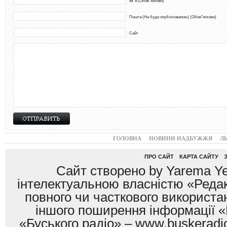
Ім"я (Обов"язково)
Пошта (Не буде опублікованою) (Обов"язково)
Сайт
ГОЛОВНА
НОВИНИ НАДБУЖЖЯ
Л
ПРО САЙТ
КАРТА САЙТУ
Сайт створено by Yarema Ye
інтелектуальною власністю «Редак
повного чи часткового використан
іншого поширення інформації «
«Буського радіо» – www.buskeradio