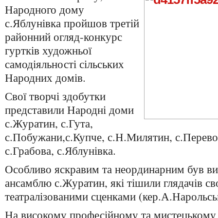
Народного дому
с.Яблунівка пройшов третій
районний огляд-конкурс
гуртків художньої
самодіяльності сільських
Народних домів.
Свої творчі здобутки
представили Народні доми
с.Журатин, с.Гута,
с.Побужани,с.Купче, с.Н.Милятин, с.Перево
с.Грабова, с.Яблунівка.
Особливо яскравим та неординарним був ви
ансамблю с.Журатин, які тішили глядачів св
театралізованими сценками (кер.А.Нарольсь
На високому професійному та мистецькому 