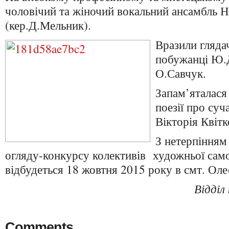
чоловічий та жіночий вокальний ансамбль 
(кер.Д.Мельник).
Вразили гляда
побужанці Ю.
О.Савчук.
Запам’яталася
поезії про су
Вікторія Квітк
З нетерпінням
огляду-конкурсу колективів художньої само
відбудеться 18 жовтня 2015 року в смт. Оле
Відділ
Comments