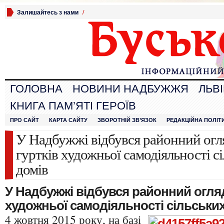
Залишайтесь з нами
/
ГОЛОВНА
НОВИНИ НАДБУЖЖЯ
ЛЬВ
КНИГА ПАМ’ЯТІ ГЕРОЇВ
ПРО САЙТ
КАРТА САЙТУ
ЗВОРОТНІЙ ЗВ’ЯЗОК
РЕДАКЦІЙНА ПОЛІТ
У Надбужжі відбувся районний огл
гуртків художньої самодіяльності 
домів
У Надбужжі відбувся районний огляд
художньої самодіяльності сільськи
4 жовтня 2015 року, на базі