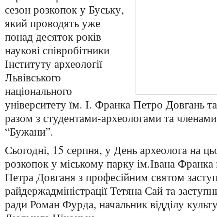
сезон розкопок у Буську,
який проводять уже
понад десяток років
наукові співробітники
Інституту археології
Львівського
національного
університету їм. І. Франка Петро Довгань та
разом з студентами-археологами та членам
“Бужани”.
Сьогодні, 15 серпня, у День археолога на ць
розкопок у міському парку ім.Івана Франка
Петра Довганя з професійним святом засту
райдержадміністрації Тетяна Сай та заступн
ради Роман Фурда, начальник відділу культ