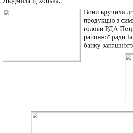
Людмила Ціхоцька.
Вони вручили до
продукцію з сим
голови РДА Петр
районної ради Бо
банку запашного