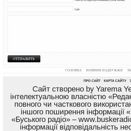
Пошта (Не буде опублікованою) (Обов"язково)
Сайт
ГОЛОВНА
НОВИНИ НАДБУЖЖЯ
Л
ПРО САЙТ
КАРТА САЙТУ
Сайт створено by Yarema Ye
інтелектуальною власністю «Редак
повного чи часткового використан
іншого поширення інформації «
«Буського радіо» – www.buskeradio
інформації відповідальність