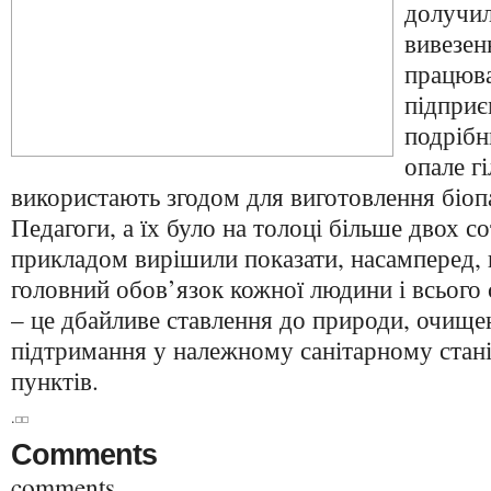
долучил
вивезен
працюв
підприє
подрібн
опале гі
використають згодом для виготовлення біоп
Педагоги, а їх було на толоці більше двох со
прикладом вирішили показати, насамперед,
головний обов’язок кожної людини і всього 
– це дбайливе ставлення до природи, очище
підтримання у належному санітарному стані
пунктів.
.
Comments
comments