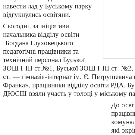
навести лад у Буському парку
відгукнулись освітяни.
Сьогодні, за ініціативи
начальника відділу освіти
Богдана Глуховецького
педагогічні працівники та
технічний персонал Буської
ЗОШ І-ІІІ ст.№1, Буської ЗОШ І-ІІІ ст. №2
ст. — гімназія-інтернат ім. Є. Петрушевича 
Франка», працівники відділу освіти РДА, Б
ДЮСШ взяли участь у толоці у міському па
До осві
працівн
комунал
які окр