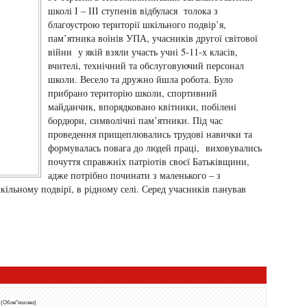
школі І – ІІІ ступенів відбулася толока з
благоустрою території шкільного подвір’я,
пам’ятника воїнів УПА, учасників другої світової
війни у якій взяли участь учні 5-11-х класів,
вчителі, технічний та обслуговуючий персонал
школи. Весело та дружно йшла робота. Було
прибрано територію школи, спортивний
майданчик, впорядковано квітники, побілені
бордюри, символічні пам’ятники. Під час
проведення прищеплювались трудові навички та
формувалась повага до людей праці, виховувались
почуття справжніх патріотів своєї Батьківщини,
адже потрібно починати з маленького – з
кільному подвірї, в рідному селі. Серед учасників панував
 (Обов"язково)