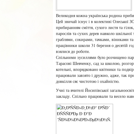
Великодня кожна українська родина приби
Цей звичай існує і в колективі Олеської З
прибиранням сміття, сухого листя та гіло
парослів та сухих дерев навколо шкільної т
граблями, сокирами, тачками, віниками т
працівники школи 31 березня о десятій г
взялися до роботи.
Спільними зусиллями було розчищено пар
Тарасові Шевченку, сад за школою, розгор
котельні, впорядковано квітники та подвір
працювали завзято і дружно, адже, так пр
довкілля сяє чистотою і охайністю.
Учні та вчителі Йосипівської загальноосві
закладу. Спільно працювали та весело нав