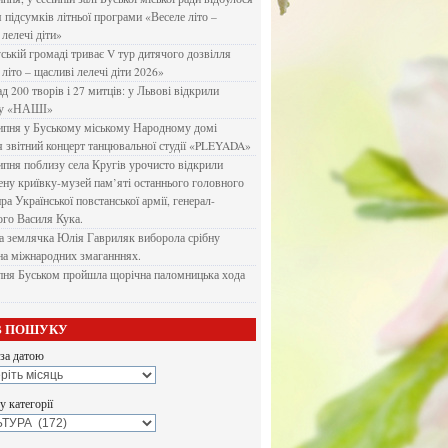
я підсумків літньої програми «Веселе літо –
 лелечі діти»
ській громаді триває V тур дитячого дозвілля
літо – щасливі лелечі діти 2026»
д 200 творів і 27 митців: у Львові відкрили
ку «НАШІ»
ипня у Буському міському Народному домі
я звітний концерт танцювальної студії «PLEYADA»
ипня поблизу села Кругів урочисто відкрили
ену криївку-музей пам’яті останнього головного
а Української повстанської армії, генерал-
го Василя Кука.
 землячка Юлія Гавриляк виборола срібну
на міжнародних змаганннях.
пня Буськом пройшла щорічна паломницька хода
В ПОШУКУ
за датою
 категорії