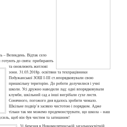
ь – Великдень. Відтак село
 готують до свята: прибирають
та оновлюють житлові
зони. 31.03.2018р. освітяни та техпрацівники
Побужанської ЗОШ І-ІІІ ст.впорядковували свою
пришкільну територію. До роботи долучилися і учні
школи. Усі дружно наводили лад: одні впорядковували
клумби, шкільний сад а інші вигрібали сухе листя.
Сонячного, погожого дня вдалось зробити чимало.
Шкільне подвір’я засяяло чистотою і порядком. Адже
тільки так ми можемо продемонструвати, що школа – наш
зусиль, щоб він був чистим та затишним!
31 березня в Новомилятинській загальноосвітній