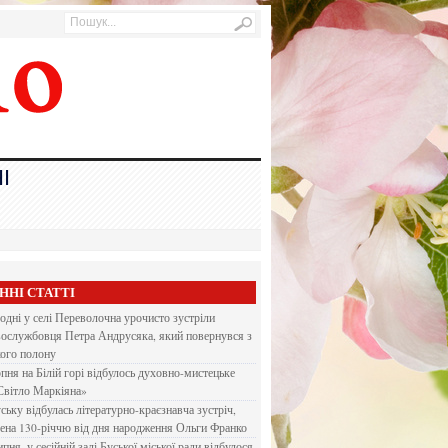
І
ННІ СТАТТІ
одні у селі Переволочна урочисто зустріли
вослужбовця Петра Андрусяка, який повернувся з
кого полону
рпня на Білій горі відбулось духовно-мистецьке
Світло Маркіяна»
ську відбулась літературно-краєзнавча зустріч,
ена 130-річчю від дня народження Ольги Франко
ипня, у сесійній залі Буської міської ради відбулося