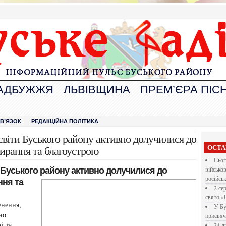
АДБУЖЖЯ
ЛЬВІВЩИНА
ПРЕМ’ЄРА ПІСН
В
ЗВ’ЯЗОК
РЕДАКЦІЙНА ПОЛІТИКА
освіти Буського району активно долучилися до
ОСТА
ирання та благоустрою
Сьог
ти Буського району активно долучилися до
військо
російсь
ння та
2 се
свято «
енення,
У Бу
но
присвяч
і та
24 л