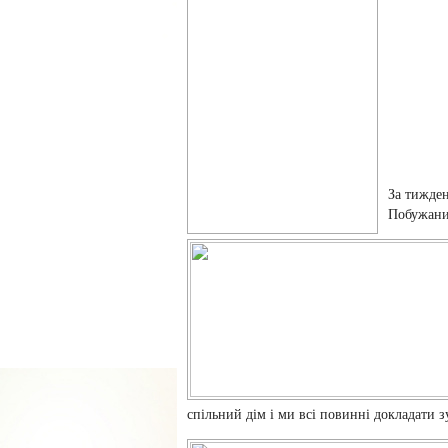
За тижден
Побужани
спільний дім і ми всі повинні докладати 