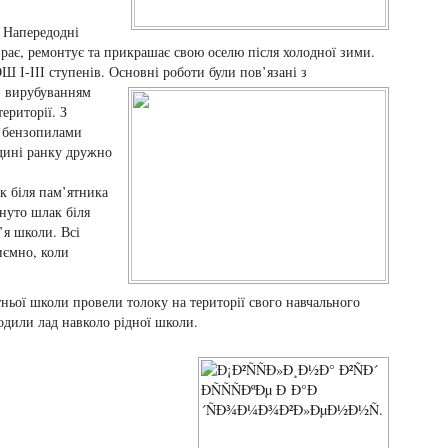
Напередодні
рає, ремонтує та прикрашає свою оселю після холодної зими.
ОШ І-ІІІ ступенів. Основні роботи були пов’язані з
к, вирубуванням
ериторії. З
а бензопилами
одині ранку дружно
к біля пам’ятника
нуто шлак біля
’я школи. Всі
иємно, коли
тньої школи провели толоку на території свого навчального
одили лад навколо рідної школи.