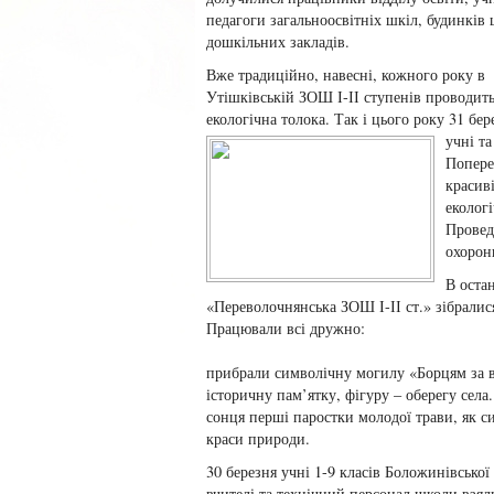
педагоги загальноосвітніх шкіл, будинків 
дошкільних закладів.
Вже традиційно, навесні, кожного року в
Утішківській ЗОШ І-ІІ ступенів проводить
екологічна толока. Так і цього року
31 бер
учні т
Попере
красив
екологі
Провед
охорон
В оста
«Переволочнянська ЗОШ І-ІІ ст.» зібралис
Працювали всі дружно:
прибрали символічну могилу «Борцям за 
історичну пам’ятку, фігуру – оберегу села.
сонця перші паростки молодої трави, як 
краси природи.
30 березня учні 1-9 класів Боложинівської 
вчителі та технічний персонал школи взял