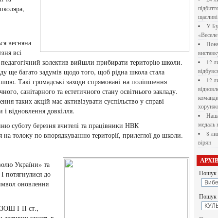
школяра,
підбитт
щасливі
У Бу
«Веселе 
ся весняна
Пона
езня всі
вистав
а педагогічний колектив вийшли прибирати територію школи.
12 л
ду ще багато задумів щодо того, щоб рідна школа стала
відбувс
12 л
ішою. Такі громадські заходи спрямовані на поліпшення
відновл
чного, санітарного та естетичного стану освітнього закладу.
командир
ення таких акцій має активізувати суспільство у справі
хорунжо
и і відновлення довкілля.
Наша
нню суботу березня вчителі та працівники НВК
медаль 
8 ли
я на толоку по впорядкуванню території, прилеглої до школи.
вірян
АРХІ
волю України» та
 І потягнулися до
Пошук 
символ оновлення
Пошук у
ЗОШ І-ІІ ст.,
и активну участь в