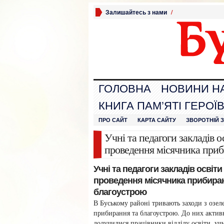
Залишайтесь з нами
/
ГОЛОВНА
НОВИНИ Н
КНИГА ПАМ’ЯТІ ГЕРОЇ
ПРО САЙТ
КАРТА САЙТУ
ЗВОРОТНІЙ 
Учні та педагоги закладів 
проведення місячника приб
Учні та педагоги закладів осві
проведення місячника прибира
благоустрою
В Буському районі тривають заходи з озел
прибирання та благоустрою. До них актив
долучилися працівники відділу освіти, учн