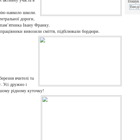
Пошук 
рію навколо школи.
нтральної дороги,
 пам’ятника Івану Франку.
працівники вивозили сміття, підбілювали бордюри.
березня вчителі та
. Усі дружно і
ашому рідному куточку!