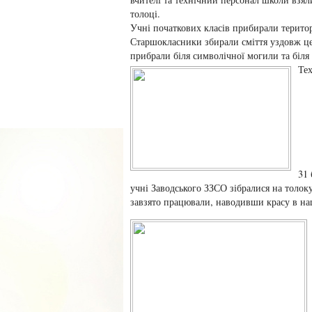
толоці.
Учні початкових класів прибирали терито
Старшокласники збирали сміття уздовж це
прибрали біля символічної могили та біля
Тех
31 
учні Заводського ЗЗСО зібралися на толоку
завзято працювали, наводивши красу в н