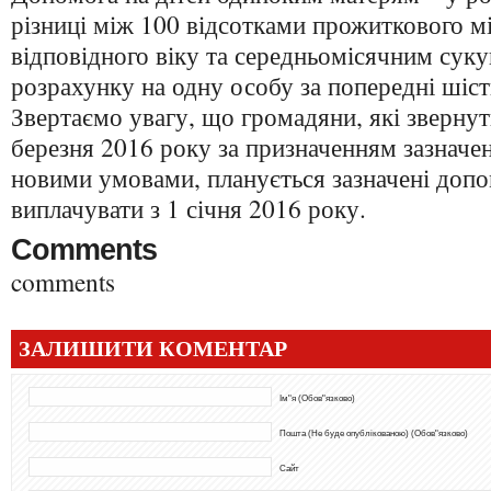
різниці між 100 відсотками прожиткового м
відповідного віку та середньомісячним суку
розрахунку на одну особу за попередні шіст
Звертаємо увагу, що громадяни, які звернуть
березня 2016 року за призначенням зазначе
новими умовами, планується зазначені допо
виплачувати з 1 січня 2016 року.
Comments
comments
ЗАЛИШИТИ КОМЕНТАР
Ім"я (Обов"язково)
Пошта (Не буде опублікованою) (Обов"язково)
Сайт