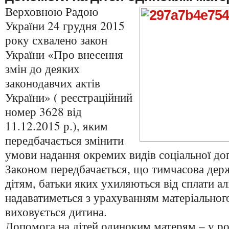
Верховною Радою
України 24 грудня 2015
року схвалено закон
України «Про внесення
змін до деяких
законодавчих актів
України» ( реєстраційний
номер 3628 від
11.12.2015 р.), яким
передбачається змінити
умови надання окремих видів соціальної до
Законом передбачається, що тимчасова дер
дітям, батьки яких ухиляються від сплати ал
надаватиметься з урахуванням матеріального 
виховується дитина.
Допомога на дітей одиноким матерям – у ро