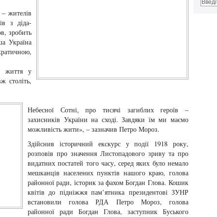
 – жителів
ів з діда-
в, зробить
ша Україна
ратичною,
є життя у
ж століть,
Небесної Сотні, про тисячі загиблих героїв –
захисників України на сході. Завдяки їм ми маємо
можливість жити», – зазначив Петро Мороз.
Здійснив історичний екскурс у події 1918 року,
розповів про значення Листопадового зриву та про
видатних постатей того часу, серед яких було немало
мешканців населених пунктів нашого краю, голова
районної ради, історик за фахом Богдан Глова. Кошик
квітів до підніжжя пам’ятника президентові ЗУНР
встановили голова РДА Петро Мороз, голова
районної ради Богдан Глова, заступник Буського