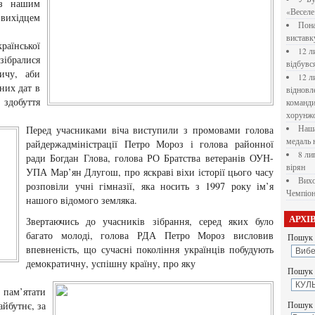
 з нашим
«Веселе 
 вихідцем
Пона
вистав
раїнської
12 л
ібралися
відбувс
ичу, аби
12 л
них дат в
відновл
здобуття
командир
хорунжо
Перед учасниками віча виступили з промовами голова
Наша
медаль 
райдержадміністрації Петро Мороз і голова районної
8 ли
ради Богдан Глова, голова РО Братства ветеранів ОУН-
вірян
УПА Мар’ян Длугош, про яскраві віхи історії цього часу
Вихо
розповіли учні гімназії, яка носить з 1997 року ім’я
Чемпіон
нашого відомого земляка.
АРХІ
Звертаючись до учасників зібрання, серед яких було
багато молоді, голова РДА Петро Мороз висловив
Пошук 
впевненість, що сучасні покоління українців побудують
демократичну, успішну країну, про яку
Пошук у
 пам’ятати
айбутнє, за
Пошук 