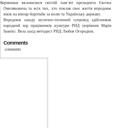
Керівники вклонилися світлій пам’яті
президента Євгена
Омеляновича та всіх тих, хто поклав своє життя впродовж
віків на вівтар боротьби за волю та Українську державу.
Впродовж заходу музично-пісенний супровід здійснював
народний хор працівників культури РНД (керівник Марія
Іванів). Вела захід методист РНД Любов Огороднік.
Comments
comments