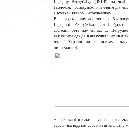
Народну Республіку (ЗУНР) на чолі
земляком, громадсько-політичним діячем,
з Буська Євгеном Петрушевичем.
Вшановуючи пам’ять творців Західноук
Народної Республіки, сотні бущан з
сьогодні біля пам’ятника Є. Петрушев
відзначити одну з найважливіших знамен
історії України на тернистому шляху 
незалежності.
мріяли наші предки, закликав повсякчас
героїв, які віддали своє життя за славне м