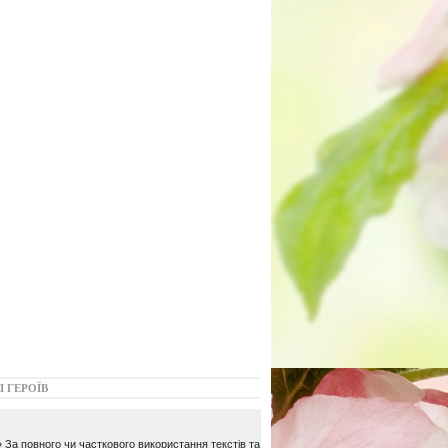
І ГЕРОЇВ
 За повного чи часткового використання текстів та