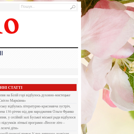
І
ННІ СТАТТІ
рпня на Білій горі відбулось духовно-мистецьке
Світло Маркіяна»
ську відбулась літературно-краєзнавча зустріч,
ена 130-річчю від дня народження Ольги Франко
ипня, у сесійній залі Буської міської ради відбулося
я підсумків літньої програми «Веселе літо –
 лелечі діти»
ській громаді триває V тур дитячого дозвілля