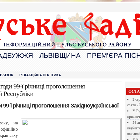
АДБУЖЖЯ
ЛЬВІВЩИНА
ПРЕМ’ЄРА ПІСН
В
ЗВ’ЯЗОК
РЕДАКЦІЙНА ПОЛІТИКА
агоди 99-ї річниці проголошення
ОСТА
ї Республіки
2 се
и 99-ї річниці проголошення Західноукраїнської
свято «
У Бу
присвяч
року, на
24 л
підбитт
офіційно
щасливі
раїнську
У Бу