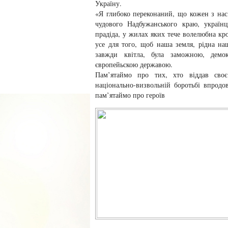
Україну.
«Я глибоко переконаний, що кожен з нас
чудового Надбужанського краю, українц
прадіда, у жилах яких тече волелюбна кро
усе для того, щоб наша земля, рідна на
завжди квітла, була заможною, демок
європейьскою державою.
Пам’ятаймо про тих, хто віддав сво
національно-визвольній боротьбі впродов
пам’ятаймо про героїв