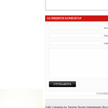
ЗАЛИШИТИ КОМЕНТАР
Ім"я
Пош
Сай
ГОЛОВН
Сайт створено by Yarema Yevgen Інформація «Буськ