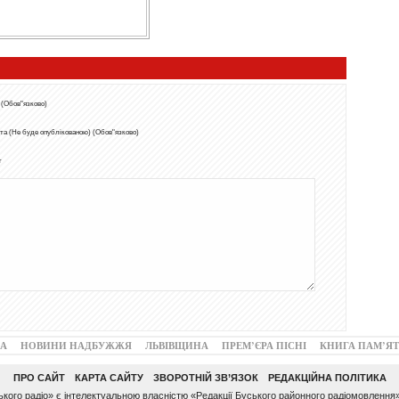
 (Обов"язково)
та (Не буде опублікованою) (Обов"язково)
т
А
НОВИНИ НАДБУЖЖЯ
ЛЬВІВЩИНА
ПРЕМ’ЄРА ПІСНІ
КНИГА ПАМ’ЯТ
ПРО САЙТ
КАРТА САЙТУ
ЗВОРОТНІЙ ЗВ’ЯЗОК
РЕДАКЦІЙНА ПОЛІТИКА
ого радіо» є інтелектуальною власністю «Редакції Буського районного радіомовлення»