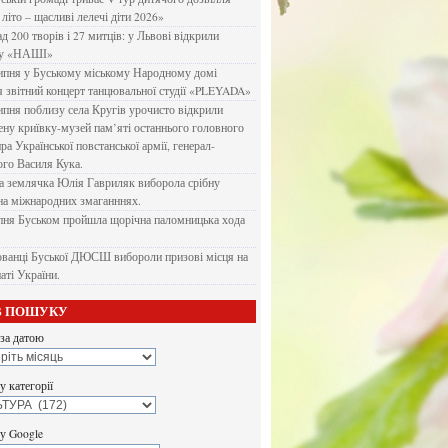
літо – щасливі лелечі діти 2026»
д 200 творів і 27 митців: у Львові відкрили
ку «НАШІ»
ипня у Буському міському Народному домі
я звітний концерт танцювальної студії «PLEYADA»
ипня поблизу села Кругів урочисто відкрили
ену криївку-музей пам’яті останнього головного
а Української повстанської армії, генерал-
го Василя Кука.
 землячка Юлія Гавриляк виборола срібну
на міжнародних змаганннях.
пня Буськом пройшла щорічна паломницька хода
ванці Буської ДЮСШ вибороли призові місця на
аті України.
В ПОШУКУ
за датою
 категорії
у Google