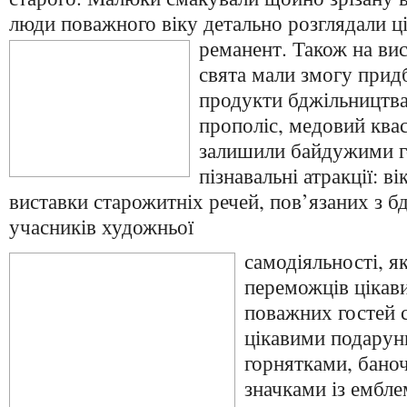
люди поважного віку детально розглядали ц
реманент. Також на
вис
свята мали змогу придб
продукти бджільництва
прополіс, медовий квас
залишили байдужими го
пізнавальні атракції: в
виставки старожитніх речей, пов’язаних з б
учасників художньої
самодіяльності, я
переможців цікави
поважних гостей 
цікавими подарун
горнятками, бано
значками із ембл