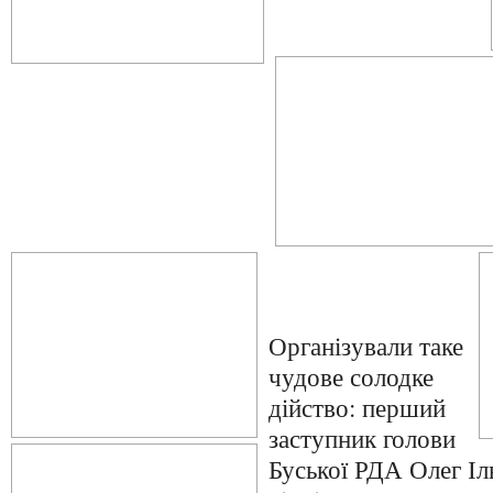
Організували таке
чудове солодке
дійство: перший
заступник голови
Буської РДА Олег Іл