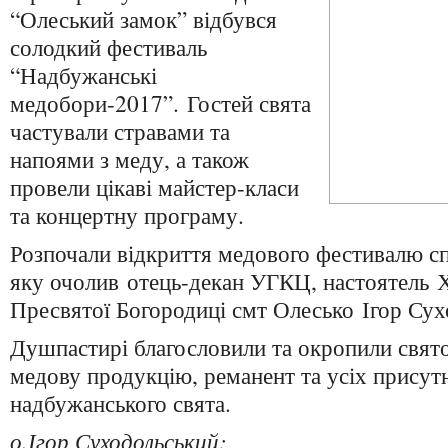
“Олеський замок” відбувся
солодкий фестиваль
“Надбужанські
медобори-2017”. Гостей свята
частували стравами та
напоями з меду, а також
провели цікаві майстер-класи
та концертну програму.
Розпочали відкриття медового фестивалю с
яку очолив отець-декан УГКЦ, настоятель 
Пресвятої Богородиці смт Олесько Ігор Сух
Душпастирі благословили та окропили свят
медову продукцію, реманент та усіх присутн
надбужанського свята.
о.Ігор Суходольський: