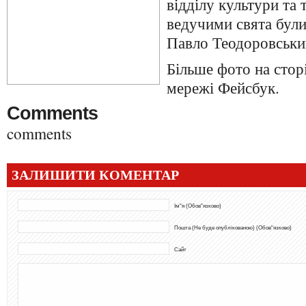
відділу культури та
ведучими свята бул
Павло Теодоровськи
Більше фото на сторі
мережі Фейсбук.
Comments
comments
ЗАЛИШИТИ КОМЕНТАР
Ім"я (Обов"язково)
Пошта (Не буде опублікованою) (Обов"язково)
Сайт