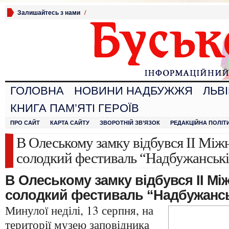
Залишайтесь з нами
/
ГОЛОВНА
НОВИНИ НАДБУЖЖЯ
ЛЬВ
КНИГА ПАМ’ЯТІ ГЕРОЇВ
ПРО САЙТ
КАРТА САЙТУ
ЗВОРОТНІЙ ЗВ’ЯЗОК
РЕДАКЦІЙНА ПОЛІТ
В Олеському замку відбувся ІІ Мі
солодкий фестиваль “Надбужанськ
В Олеському замку відбувся ІІ М
солодкий фестиваль “Надбужансь
Минулої неділі, 13 серпня, на
території музею заповідника