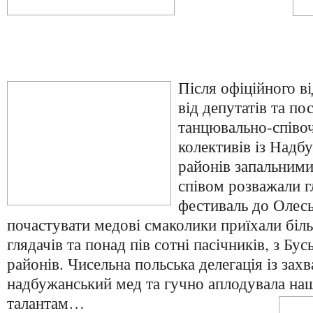
Після офіційного в
від депутатів та по
танцювально-співоч
колективів із Надб
районів запальними
співом розважали г
фестиваль до Олесь
почастувати медові смаколики приїхали біл
глядачів та понад пів сотні пасічників, з Бус
районів. Чисельна польська делегація із зах
надбужанський мед та гучно аплодувала н
талантам…