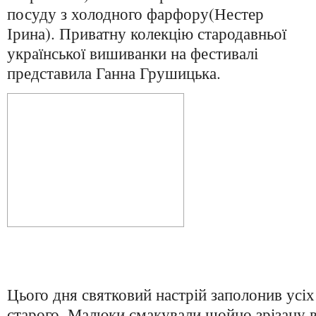
посуду з холодного фарфору(Нестер
Ірина). Приватну колекцію стародавньої
української вишиванки на фестивалі
представила Ганна Грушицька.
Цього дня святковий настрій заполонив усіх
старого. Малюки смакували щойно зрізану 