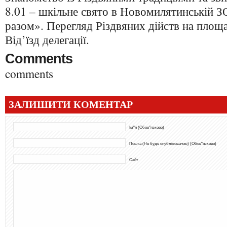
8.01 – шкільне свято в Новомилятинській З
разом». Перегляд Різдвяних дійств на площа
Від’їзд делегації.
Comments
comments
ЗАЛИШИТИ КОМЕНТАР
Ім"я (Обов"язково)
Пошта (Не буде опублікованою) (Обов"язково)
Сайт