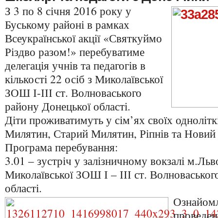
З 3 по 8 січня 2016 року у
Буському районі в рамках
Всеукраїнської акції «Святкуймо
Різдво разом!» перебуватиме
делегація учнів та педагогів в
кількості 22 осіб з Миколаївської
ЗОШ І-ІІІ ст. Волноваського
району Донецької області.
Діти проживатимуть у сім’ях своїх однолітк
Милятин, Старий Милятин, Ріпнів та Новий 
Програма перебування:
3.01 – зустріч у залізничному вокзалі м.Льво
Миколаївської ЗОШ І – ІІІ ст. Волноваськог
області.
Ознайомл
проведен