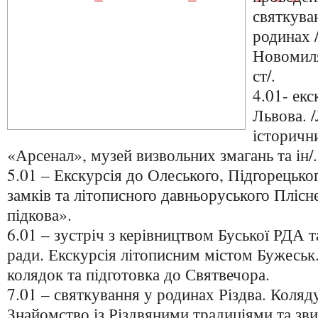
святкува
родинах /
Новомиля
ст/.
4.01- екс
Львова. 
історичн
«Арсенал», музей визвольних змагань та ін/.
5.01 – Екскурсія до Олеського, Підгорецько
замків та літописного давньоруського Плісн
підкова».
6.01 – зустріч з керівництвом Буської РДА т
ради. Екскурсія літописним містом Бужеськ
колядок та підготовка до Святвечора.
7.01 – святкування у родинах Різдва. Коляд
Знайомство із Різдвяними традиціями та зв