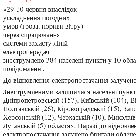
«29-30 червня внаслідок
ускладнення погодних
умов (гроза, пориви вітру)
через спрацювання
системи захисту ліній
електропередач
знеструмлено 384 населені пункти у 10 обла
повідомленні.
До відновлення електропостачання залучено
Знеструмленими залишилися населені пункт
Дніпропетровській (157), Київській (104), В
Полтавській (26), Кіровоградській (15), Запо
Херсонській (12), Черкаській (10), Миколаївс
Луганській (5) областях. Наразі до відновле
електропостачання залучено бригади облене