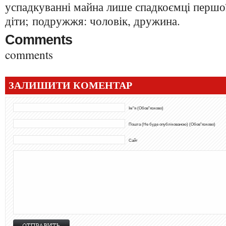
успадкуванні майна лише спадкоємці першої
діти; подружжя: чоловік, дружина.
Comments
comments
ЗАЛИШИТИ КОМЕНТАР
Ім"я (Обов"язково)
Пошта (Не буде опублікованою) (Обов"язково)
Сайт