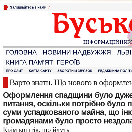
Залишайтесь з нами
/
ГОЛОВНА
НОВИНИ НАДБУЖЖЯ
ЛЬВ
КНИГА ПАМ’ЯТІ ГЕРОЇВ
ПРО САЙТ
КАРТА САЙТУ
ЗВОРОТНІЙ ЗВ’ЯЗОК
РЕДАКЦІЙНА ПОЛІТ
Варто знати. Що нового в оформле
Оформлення спадщини було дуж
питання, оскільки потрібно було п
суми успадкованого майна, що ін
громадянами було просто нездо
Крім коштів, що йдуть