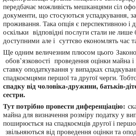
передбачає можливість мешканцями сіл офо
документи, що стосуються успадкування, за
проживання. Така опція є перспективною і 
оскільки відповідні послуги стали не лише 
доступними але і суттєво економлять час т
Ще одним величезним плюсом цього Закон
обов’язковості проведення оцінки майна і
ставку оподаткування у випадках спадкуван
спадкоємцями першої та другої черги. Тобт
спадку від чоловіка-дружини, батьків-діте
сестри.
Тут потрібно провести диференціацію:
ск
майна для визначення розміру податку у ви
поширюється на спадкоємців другої і першої
звільняються від проведення оцінки та опо