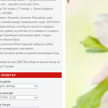
літо – щасливі лелечі діти 2026»
д 200 творів і 27 митців: у Львові відкрили
ку «НАШІ»
ипня у Буському міському Народному домі
я звітний концерт танцювальної студії «PLEYADA»
ипня поблизу села Кругів урочисто відкрили
ену криївку-музей пам’яті останнього головного
а Української повстанської армії, генерал-
го Василя Кука.
 землячка Юлія Гавриляк виборола срібну
на міжнародних змаганннях.
пня Буськом пройшла щорічна паломницька хода
ванці Буської ДЮСШ вибороли призові місця на
аті України.
В ПОШУКУ
за датою
 категорії
у Google