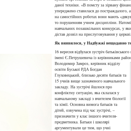
даної техніки. «В помсту за зірвану фіна
упереджено ставилася до постраждалого, а
на самостійних роботах вони мають «дякув
то порушенням учнем дисципліни. Натоміс
навчальних позашкільних конкурсах, у яки
дістав дозвіл на прислуговування у церкві
Як виявилося, у Надбужжі нещодавно те
16 вересня відбулася зустріч батьківського
імені Є.Петрушевича із керівниками райо
Володимир Замроз, керівник відділу
освіти Буської РДА Богдан
Глуховецький, близько десяти батьків та
15 учнів вище зазначеного навчального
закладу. На зустрічі йшлося про
конфліктну ситуацію, яка склалася у
навчальному закладі з вчителем біології
та хімії. Основна вимога батьків та
дітей, озвучена під час зустрічі, –
призначити у клас іншого вчителя-
предметника. Батьки і школярі
аргументували це тим, що учні