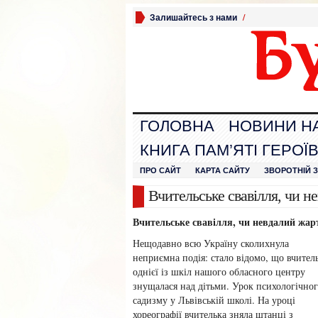
Залишайтесь з нами
/
ГОЛОВНА
НОВИНИ Н
КНИГА ПАМ’ЯТІ ГЕРОЇ
ПРО САЙТ
КАРТА САЙТУ
ЗВОРОТНІЙ 
Вчительське свавілля, чи н
Вчительське свавілля, чи невдалий жар
Нещодавно всю Україну сколихнула
неприємна подія: стало відомо, що вчител
однієї із шкіл нашого обласного центру
знущалася над дітьми. Урок психологічно
садизму у Львівській школі. На уроці
хореографії вчителька зняла штанці з