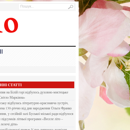
І
ННІ СТАТТІ
рпня на Білій горі відбулось духовно-мистецьке
Світло Маркіяна»
ську відбулась літературно-краєзнавча зустріч,
ена 130-річчю від дня народження Ольги Франко
ипня, у сесійній залі Буської міської ради відбулося
я підсумків літньої програми «Веселе літо –
 лелечі діти»
ській громаді триває V тур дитячого дозвілля