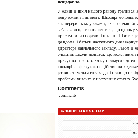
нещодавно.
У одній із шкіл нашого району трапився 
неприємний інцидент. Школярі молодших 
час перерви між уроками, як зазвичай, біг
забавлялися, і трапилось так , що одному 
приспустили спортивні штанці. Школяр р
це вдома, і батьки наступного дня звернул
директора навчального закладу. Разом із 
очільник школи дізнався, що можливими в
присутності всього класу примусив дітей 
школярів зафіксував це дійство на відеока
розвиватиметься справа далі покищо невідо
проблеми читайте у наступних статтях Бус
Comments
comments
ЗАЛИШИТИ КОМЕНТАР
Ім"я
Пош