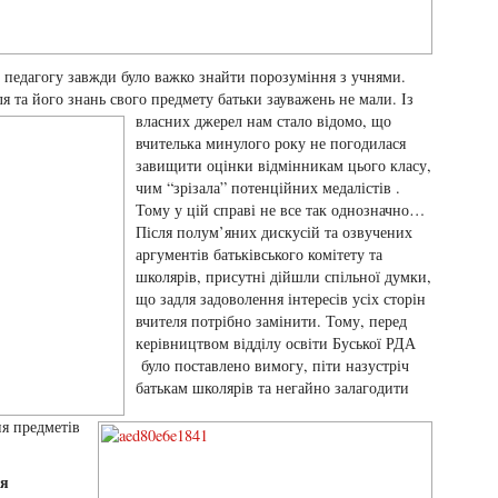
і, педагогу завжди було важко знайти порозуміння з учнями.
ля та його знань свого предмету батьки зауважень не мали.
Із
власних джерел нам стало відомо, що
вчителька минулого року не погодилася
завищити оцінки відмінникам цього класу,
чим “зрізала” потенційних медалістів .
Тому у цій справі не все так однозначно…
Після полум’яних дискусій та озвучених
аргументів батьківського комітету та
школярів, присутні дійшли спільної думки,
що задля задоволення інтересів усіх сторін
вчителя потрібно замінити.
Тому, перед
керівництвом відділу освіти Буської РДА
було поставлено вимогу, піти назустріч
батькам школярів та негайно залагодити
ня предметів
ся