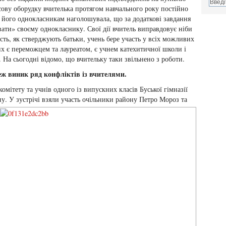
нсову оборудку вчителька протягом навчального року постійно
 його однокласникам наголошувала, що за додаткові завдання
ати» своєму однокласнику. Свої дії вчитель виправдовує ніби
ть, як стверджують батьки, учень бере участь у всіх можливих
х є переможцем та лауреатом, є учнем катехитичної школи і
. На сьогодні відомо, що вчительку таки звільнено з роботи.
ж виник ряд конфліктів із вчителями.
 комітету та учнів одного із випускних класів Буської гімназії
ну.
У зустрічі взяли участь очільники району Петро Мороз та