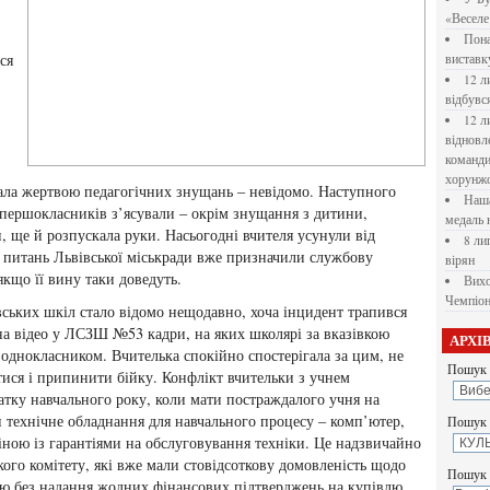
«Веселе 
Пона
ся
вистав
12 л
відбувс
12 л
відновл
командир
хорунжо
стала жертвою педагогічних знущань – невідомо. Наступного
Наша
 першокласників з’ясували – окрім знущання з дитини,
медаль 
, ще й розпускала руки. Насьогодні вчителя усунули від
8 ли
х питань Львівської міськради вже призначили службову
вірян
якщо її вину таки доведуть.
Вихо
Чемпіон
вських шкіл стало відомо нещодавно, хоча інцидент трапився
на відео у ЛСЗШ №53 кадри, на яких школярі за вказівкою
АРХІ
однокласником. Вчителька спокійно спостерігала за цим, не
Пошук 
тися і припинити бійку. Конфлікт вчительки з учнем
чатку навчального року, коли мати постраждалого учня на
 технічне обладнання для навчального процесу – комп’ютер,
Пошук у
іною із гарантіями на обслуговування техніки. Це надзвичайно
ького комітету, які вже мали стовідсоткову домовленість щодо
Пошук 
ною без надання жодних фінансових підтверджень на купівлю