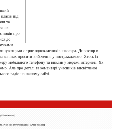
інший
класів під
али та
учневі
озповів про
ися до
батьками
инуватцями є троє однокласників школяра. Директор в
на колінах просити вибачення у постраждалого. Хтось із
меру мобільного телефону та виклав у мережі інтернеті. Як
мо. Але про деталі та коментарі учасників висвітленої
ького радіо на нашому сайті.
 (Обов"язково)
та (Не буде опублікованою) (Обов"язково)