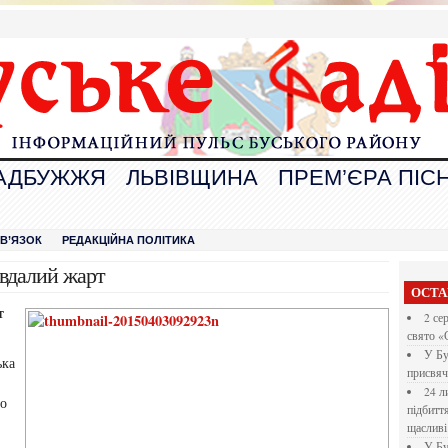
АДБУЖЖЯ
ЛЬВІВЩИНА
ПРЕМ’ЄРА ПІСН
В
ЗВ’ЯЗОК
РЕДАКЦІЙНА ПОЛІТИКА
евдалий жарт
ОСТА
т
2 се
свято «
У Бу
ька
присвяч
24 л
го
підбитт
щасливі
У Бу