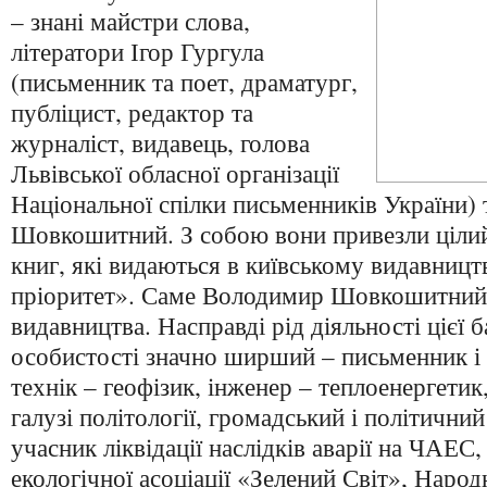
– знані майстри слова,
літератори Ігор Гургула
(письменник та поет, драматург,
публіцист, редактор та
журналіст, видавець, голова
Львівської обласної організації
Національної спілки письменників України)
Шовкошитний. З собою вони привезли цілий
книг, які видаються в київському видавницт
пріоритет». Саме Володимир Шовкошитний 
видавництва. Насправді рід діяльності цієї 
особистості значно ширший – письменник і
технік – геофізик, інженер – теплоенергетик
галузі політології, громадський і політичний
учасник ліквідації наслідків аварії на ЧАЕС,
екологічної асоціації «Зелений Світ», Народ