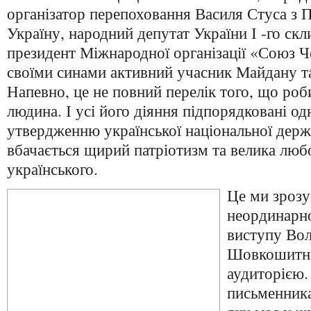
організатор перепоховання Василя Стуса з 
Україну, народний депутат України І -го ск
президент Міжнародної організації «Союз Ч
своїми синами активний учасник Майдану та
Напевно, це не повний перелік того, що роб
людина. І усі його діяння підпорядковані одн
утвердженню української національної держ
вбачається щирий патріотизм та велика любо
українського.
Це ми зрозу
неординарно
виступу Во
Шовкошитно
аудиторією.
письменника