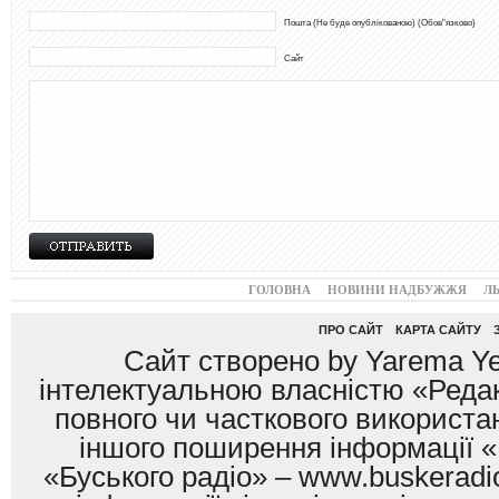
Пошта (Не буде опублікованою) (Обов"язково)
Сайт
ГОЛОВНА
НОВИНИ НАДБУЖЖЯ
Л
ПРО САЙТ
КАРТА САЙТУ
Сайт створено by Yarema Ye
інтелектуальною власністю «Редак
повного чи часткового використан
іншого поширення інформації «
«Буського радіо» – www.buskeradio