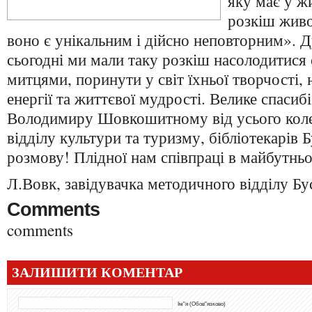
яку має у ж
розкіш живо
воно є унікальним і дійсно неповторним». 
сьогодні ми мали таку розкіш насолодитися 
митцями, поринути у світ їхньої творчості,
енергії та життєвої мудрості. Велике спасибі
Володимиру Шовкошитному від усього коле
відділу культури та туризму, бібліотекарів 
розмову! Плідної нам співпраці в майбутнь
Л.Вовк, завідувачка методичного відділу Бу
Comments
comments
ЗАЛИШИТИ КОМЕНТАР
Ім"я (Обов"язково)