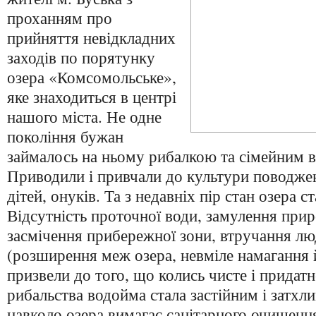
проханням про
прийняття невідкладних
заходів по порятунку
озера «Комсомольське»,
яке знаходиться в центрі
нашого міста. Не одне
покоління бужан
займалось на ньому рибалкою та сімейним 
Приводили і привчали до культури поводже
дітей, онуків. Та з недавніх пір стан озера 
Відсутність проточної води, замулення при
засмічення прибережної зони, втручання лю
(розширення меж озера, невміле намагання 
призвели до того, що колись чисте і придатн
рибальства водойма стала застійним і затхл
навколо озера вимагає санітарного очищення