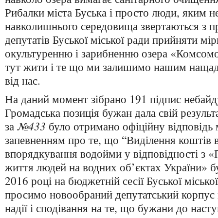
Рибалки міста Буська і просто люди, яким н
навколишнього середовища звертаються з п
депутатів Буської міської ради прийняти мі
окультуренню і зарибненню озера «Комсом
тут жити і те що ми залишимо нашим наща
від нас.
На даний момент зібрано 191 підпис небай
Громадська позиція бужан дала свій результ
за
№433
було отримано офіційну відповідь м
запевненням про те, що “Виділення коштів 
впорядкування водойми у відповідності з 
життя людей на водних об’єктах України» бу
2016 році на бюджетній сесії Буської місько
просимо новообраний депутатський корпус 
надії і сподівання на те, що бужани до насту