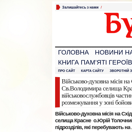
Залишайтесь з нами
/
ГОЛОВНА
НОВИНИ Н
КНИГА ПАМ’ЯТІ ГЕРОЇ
ПРО САЙТ
КАРТА САЙТУ
ЗВОРОТНІЙ 
Військово-духовна місія на
Св.Володимира селища Крас
військовослужбовців частин 
розмежування у зоні бойови
Військово-духовна місія на Схі
селища Красне о.Юрій Толочний
підрозділів, які перебувають на 