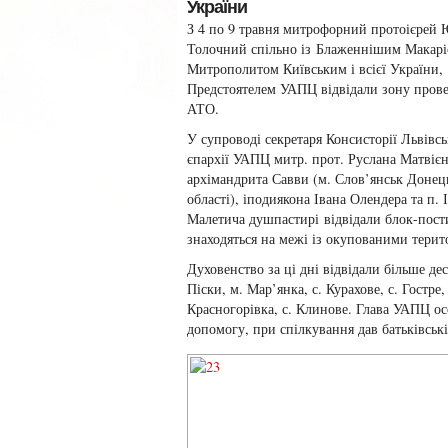
України
З 4 по 9 травня митрофорний протоієрей 
Толочний спільно із Блаженнішим Макарі
Митрополитом Київським і всієї України,
Предстоятелем УАПЦ відвідали зону пров
АТО.
У супроводі секретаря Консисторії Львівсь
єпархії УАПЦ митр. прот. Руслана Матвієн
архімандрита Савви (м. Слов’янськ Донец
області), іподиякона Івана Олендера та п. 
Малетича душпастирі відвідали блок-пост
знаходяться на межі із окупованими терит
Духовенство за ці дні відвідали більше дес
Піски, м. Мар’янка, с. Курахове, с. Гостре
Красногорівка, с. Клинове. Глава УАПЦ о
допомогу, при спілкування дав батьківські