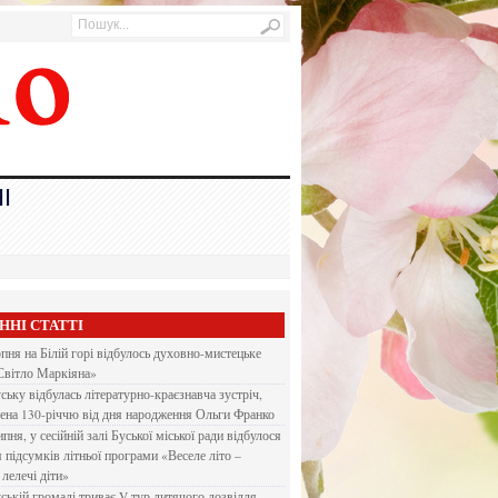
І
ННІ СТАТТІ
рпня на Білій горі відбулось духовно-мистецьке
Світло Маркіяна»
ську відбулась літературно-краєзнавча зустріч,
ена 130-річчю від дня народження Ольги Франко
ипня, у сесійній залі Буської міської ради відбулося
я підсумків літньої програми «Веселе літо –
 лелечі діти»
ській громаді триває V тур дитячого дозвілля