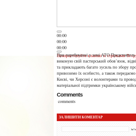
00:00
00:00
00:00
При перебуванні у зоні АТО Предстоятел
Використовуйте клавіші зі стрілками Вгор
виконую свій пастирський обов’язок, відв
та прикладають багато зусиль по збору про
привозимо їх особисто, а також передаємо
Києві, чи Херсоні є волонтерами та прово
матеріальної підтримки українському війс
Comments
comments
ЗАЛИШИТИ КОМЕНТАР
Ім"я