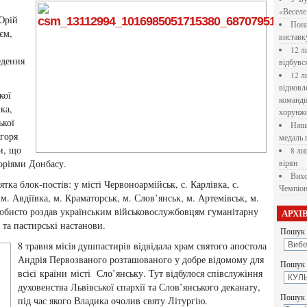
«Веселе 
Юрій
Пона
єм,
вистав
12 л
едення
відбувс
12 л
відновл
кої
командир
ка,
хорунжо
ької
Наша
Ігоря
медаль 
и, що
8 ли
оріями Донбасу.
вірян
Вихо
ятка блок-постів: у місті Червоноармійськ, с. Карлівка, с.
Чемпіон
, м. Авдіївка, м. Краматорськ, м. Слов’янськ, м. Артемівськ, м.
собисто роздав українським військовослужбовцям гуманітарну
АРХІ
 та пастирські настанови.
Пошук 
8 травня місія душпастирів відвідала храм святого апостола
Андрія Первозваного розташованого у добре відомому для
Пошук у
всієї країни місті Сло’янську. Тут відбулося співслужіння
духовенства Львівської єпархії та Слов’янського деканату,
Пошук 
під час якого Владика очолив святу Літургію.