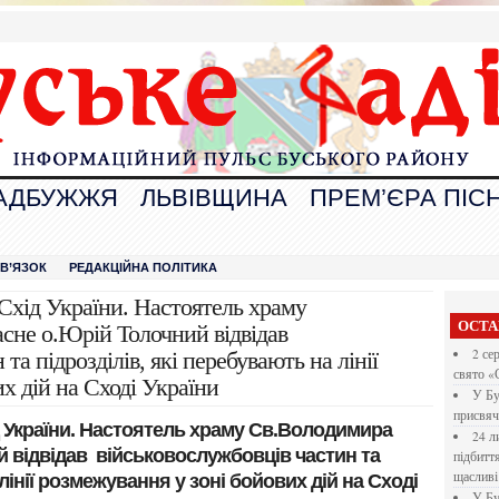
АДБУЖЖЯ
ЛЬВІВЩИНА
ПРЕМ’ЄРА ПІСН
В
ЗВ’ЯЗОК
РЕДАКЦІЙНА ПОЛІТИКА
 Схід України. Настоятель храму
ОСТА
не о.Юрій Толочний відвідав
2 се
та підрозділів, які перебувають на лінії
свято «
х дій на Сході України
У Бу
присвяч
д України. Настоятель храму Св.Володимира
24 л
 відвідав військовослужбовців частин та
підбитт
щасливі
лінії розмежування у зоні бойових дій на Сході
У Бу