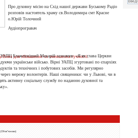
Про духовну місію на Схід нашої держави Буському Радіо
розповів настоятель храму св.Володимира смт Красне
о.Юрій Толочний
Аудіопрогравач
ь УАПЦ Блаженніший Макарій зазначив: «Я як глава Церкви
у/Вниз для збільшення чи зменшення гучності.
ідуючи українське військо. Вірні УАПЦ згуртовані по єпархіях
дуктів та технічних і побутових засобів. Ми регулярно
 через мережу волонтерів. Наші священики: чи у Львові, чи в
дять активну соціальну службу по наданню духовної та
ьку».
 (Обов"язково)