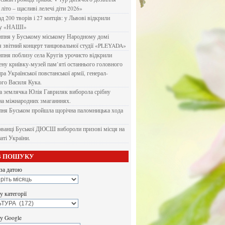
літо – щасливі лелечі діти 2026»
д 200 творів і 27 митців: у Львові відкрили
ку «НАШІ»
ипня у Буському міському Народному домі
я звітний концерт танцювальної студії «PLEYADA»
ипня поблизу села Кругів урочисто відкрили
ену криївку-музей пам’яті останнього головного
а Української повстанської армії, генерал-
го Василя Кука.
 землячка Юлія Гавриляк виборола срібну
на міжнародних змаганннях.
пня Буськом пройшла щорічна паломницька хода
ванці Буської ДЮСШ вибороли призові місця на
аті України.
В ПОШУКУ
за датою
 категорії
у Google