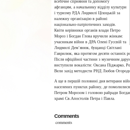
всебічне сприяння та допомогу
афганцям, а начальнику відділу культури
і туризму РДА Людмилі Ціхоцькій за
належну організацію в районі
національно-патріотичних заходів.
Квіти керівники органів влади Петро
Мороз і Богдан Глова вручили жінкам:
учасникам війни в ДРА Олені Гусєвій та
Людмилі Дем’янюк, бущанці Світлані
Гаврилюк, яка протягом десяти останніх р
Після офіційної частини з музичним дарун
виступили вокалісти: Оксана Піджарко, Р
Вели захід методисти РНД Любов Огородні
А ще в першій половині дня ветерани війн
населених пунктах району, де помолилися 
Петром Морозом і головою райради Богдан
храмі Св.Апостолів Петра і Павла.
Comments
comments