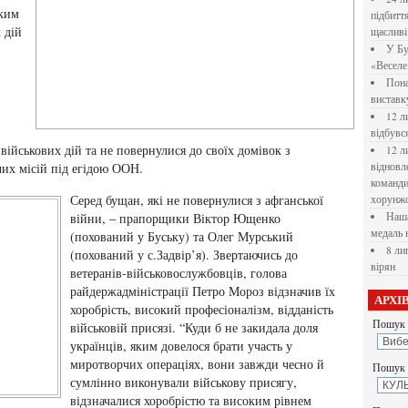
яким
підбитт
 дій
щасливі
У Бу
«Веселе 
Пона
вистав
12 л
відбувс
 військових дій та не повернулися до своїх домівок з
12 л
чих місій під егідою ООН.
відновл
командир
Серед бущан, які не повернулися з афганської
хорунжо
війни, – прапорщики Віктор Ющенко
Наша
медаль 
(похований у Буську) та Олег Мурський
8 ли
(похований у с.Задвір’я). Звертаючись до
вірян
ветеранів-військовослужбовців, голова
райдержадміністрації Петро Мороз відзначив їх
АРХІ
хоробрість, високий професіоналізм, відданість
Пошук 
військовій присязі. “Куди б не закидала доля
українців, яким довелося брати участь у
миротворчих операціях, вони завжди чесно й
Пошук у
сумлінно виконували військову присягу,
відзначалися хоробрістю та високим рівнем