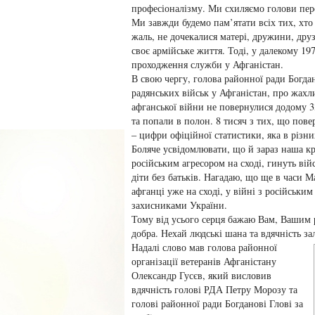
професіоналізму. Ми схиляємо голови пер
Ми завжди будемо пам’ятати всіх тих, хто
жаль, не дочекалися матері, дружини, дру
своє армійське життя. Тоді, у далекому 19
проходження служби у Афганістан.
В свою чергу, голова районної ради Богда
радянських військ у Афганістан, про жахли
афганської війни не повернулися додому 33
та попали в полон. 8 тисяч з тих, що пове
– цифри офіційної статистики, яка в різни
Боляче усвідомлювати, що й зараз наша кр
російським агресором на сході, гинуть вій
діти без батьків. Нагадаю, що ще в часи 
афганці уже на сході, у війні з російськи
захисниками України.
Тому від усього серця бажаю Вам, Вашим р
добра. Нехай людські шана та вдячність з
Надалі слово мав голова районної
організації ветеранів Афганістану
Олександр Гусєв, який висловив
вдячність голові РДА Петру Морозу та
голові районної ради Богданові Глові за