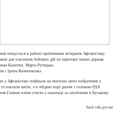
оків опікується в районі проблемами ветеранів Афганістану.
ком для учасників бойових дій на території інших держав
оман Калитин, Марта Рутецька.
к і Ірина Калиновська.
и у Афганістані побували на могилах своїх побратимів у
та поклали квіти, а в обідню пору разом з головою РДА
ом Гловою взяли участь у панахиді за загиблими в Буському
busk-rda.gov.ua