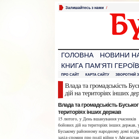
Залишайтесь з нами
/
ГОЛОВНА
НОВИНИ Н
КНИГА ПАМ’ЯТІ ГЕРОЇ
ПРО САЙТ
КАРТА САЙТУ
ЗВОРОТНІЙ 
Влада та громадськість Бу
дій на територіях інших де
Влада та громадськість Бусько
територіях інших держав
15 лютого, у День вшанування учасників
бойових дій на територіях інших держав, 
Буському районному народному домі відб
захід-спомин про події війни у Афганістан