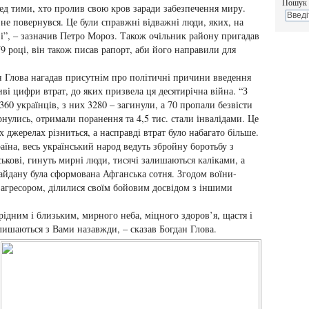
Пошук 
ед тими, хто пролив свою кров заради забезпечення миру.
 не повернувся. Це були справжні відважні люди, яких, на
зі”, – зазначив Петро Мороз. Також очільник району пригадав
79 році, він також писав рапорт, аби його направили для
н Глова нагадав присутнім про політичні причини введення
ві цифри втрат, до яких призвела ця десятирічна війна. “З
60 українців, з них 3280 – загинули, а 70 пропали безвісти
рнулись, отримали поранення та 4,5 тис. стали інвалідами. Це
х джерелах різниться, а насправді втрат було набагато більше.
аїна, весь український народ ведуть збройну боротьбу з
ськові, гинуть мирні люди, тисячі залишаються каліками, а
Майдану була сформована Афганська сотня. Згодом воїни-
м агресором, ділилися своїм бойовим досвідом з іншими
ідним і близьким, мирного неба, міцного здоров’я, щастя і
алишаються з Вами назавжди, – сказав Богдан Глова.