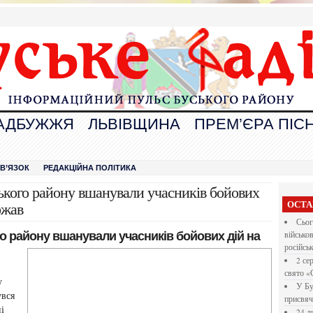
АДБУЖЖЯ
ЛЬВІВЩИНА
ПРЕМ’ЄРА ПІСН
В
ЗВ’ЯЗОК
РЕДАКЦІЙНА ПОЛІТИКА
ського району вшанували учасників бойових
ОСТА
ржав
Сьог
го району вшанували
учасників бойових дій на
військо
російсь
2 се
свято «
у
У Бу
увся
присвяч
і
24 л