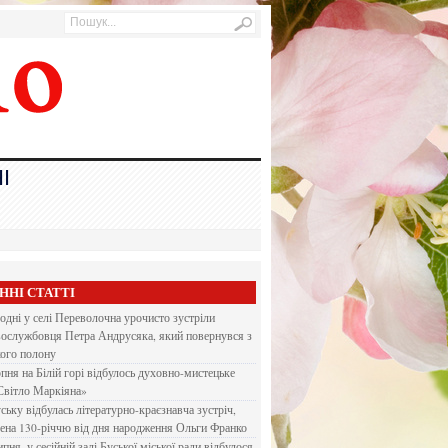
І
ННІ СТАТТІ
одні у селі Переволочна урочисто зустріли
вослужбовця Петра Андрусяка, який повернувся з
кого полону
рпня на Білій горі відбулось духовно-мистецьке
Світло Маркіяна»
ську відбулась літературно-краєзнавча зустріч,
ена 130-річчю від дня народження Ольги Франко
ипня, у сесійній залі Буської міської ради відбулося