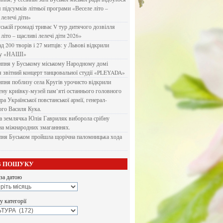
я підсумків літньої програми «Веселе літо –
 лелечі діти»
ській громаді триває V тур дитячого дозвілля
літо – щасливі лелечі діти 2026»
д 200 творів і 27 митців: у Львові відкрили
ку «НАШІ»
ипня у Буському міському Народному домі
я звітний концерт танцювальної студії «PLEYADA»
ипня поблизу села Кругів урочисто відкрили
ену криївку-музей пам’яті останнього головного
а Української повстанської армії, генерал-
го Василя Кука.
 землячка Юлія Гавриляк виборола срібну
на міжнародних змаганннях.
пня Буськом пройшла щорічна паломницька хода
В ПОШУКУ
за датою
 категорії