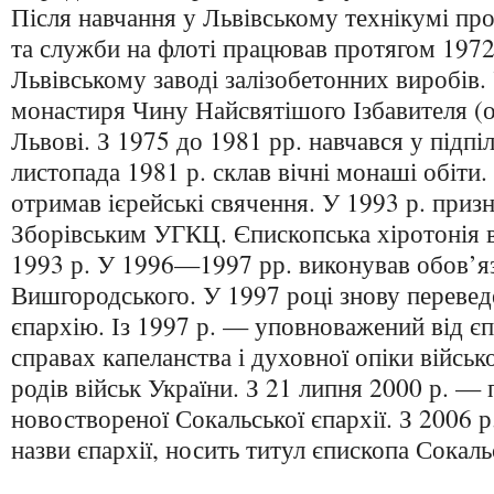
Після навчання у Львівському технікумі пр
та служби на флоті працював протягом 197
Львівському заводі залізобетонних виробів.
монастиря Чину Найсвятішого Ізбавителя (о
Львові. З 1975 до 1981 рр. навчався у підпіл
листопада 1981 р. склав вічні монаші обіти.
отримав ієрейські свячення. У 1993 р. при
Зборівським УГКЦ. Єпископська хіротонія в
1993 р. У 1996—1997 рр. виконував обов’я
Вишгородського. У 1997 році знову перевед
єпархію. Із 1997 р. — уповноважений від 
справах капеланства і духовної опіки війсь
родів військ України. З 21 липня 2000 р. —
новоствореної Сокальської єпархії. З 2006 р.
назви єпархії, носить титул єпископа Сокал