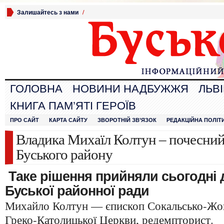
Залишайтесь з нами
/
ГОЛОВНА
НОВИНИ НАДБУЖЖЯ
ЛЬВ
КНИГА ПАМ’ЯТІ ГЕРОЇВ
ПРО САЙТ
КАРТА САЙТУ
ЗВОРОТНІЙ ЗВ’ЯЗОК
РЕДАКЦІЙНА ПОЛІТ
Владика Михаїл Колтун – почесни
Буського району
Таке рішення прийняли сьогодні д
Буської районної ради
Михайло Колтун — єпископ Сокальсько-Жов
Греко-Католицької Церкви, редемпторист.