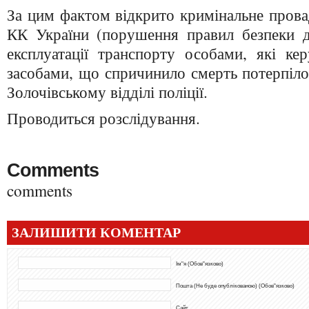
За цим фактом відкрито кримінальне провад
КК України (порушення правил безпеки 
експлуатації транспорту особами, які ке
засобами, що спричинило смерть потерпіло
Золочівському відділі поліції.
Проводиться розслідування.
Comments
comments
ЗАЛИШИТИ КОМЕНТАР
Ім"я (Обов"язково)
Пошта (Не буде опублікованою) (Обов"язково)
Сайт