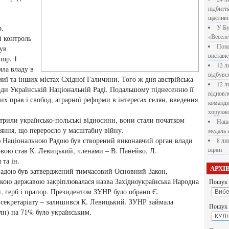
підбитт
щасливі
р.
У Бу
«Веселе 
й контроль
Пона
ув
вистав
пор. 1
12 л
яла владу в
відбувс
омиї та інших містах Східної Галичини. Того ж дня австрійська
12 л
ади Українській Національній Раді. Подальшому піднесенню її
відновл
х прав і свобод, аграрної реформи в інтересах селян, введення
командир
хорунжо
стрили українсько-польські відносини, вони стали початком
Наша
ояння, що переросло у масштабну війну.
медаль 
ою Національною Радою був створений виконавчий орган влади
8 ли
овою став К. Левицький, членами – В. Панейко, Л.
вірян
та ін.
АРХІ
Радою був затверджений тимчасовий Основний Закон,
ькою державою закріплювалася назва Західноукраїнська Народна
Пошук 
и, герб і прапор. Президентом ЗУНР було обрано Є.
секретаріату – залишився К. Левицький. ЗУНР займала
Пошук у
млн) на 71% було українським.