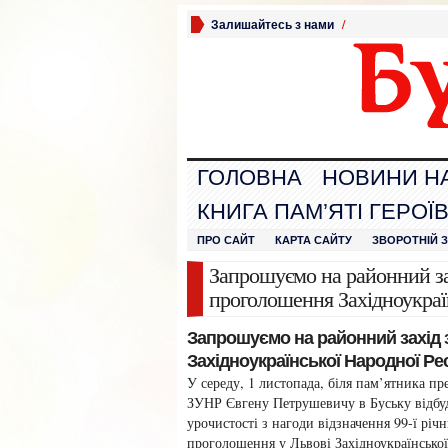
Залишайтесь з нами
/
ГОЛОВНА
НОВИНИ Н
КНИГА ПАМ’ЯТІ ГЕРОЇ
ПРО САЙТ
КАРТА САЙТУ
ЗВОРОТНІЙ 
Запрошуємо на районний зах
проголошення Західноукраї
Запрошуємо на районний захід з
Західноукраїнської Народної Ре
У середу, 1 листопада, біля пам’ятника пр
ЗУНР Євгену Петрушевичу в Буську відбу
урочистості з нагоди відзначення 99-ї річн
проголошення у Львові Західноукраїнсько