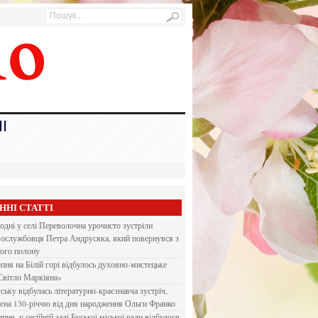
І
ННІ СТАТТІ
одні у селі Переволочна урочисто зустріли
вослужбовця Петра Андрусяка, який повернувся з
кого полону
рпня на Білій горі відбулось духовно-мистецьке
Світло Маркіяна»
ську відбулась літературно-краєзнавча зустріч,
ена 130-річчю від дня народження Ольги Франко
ипня, у сесійній залі Буської міської ради відбулося