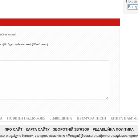
Пошук 
 (Обов"язково)
та (Не буде опублікованою) (Обов"язково)
т
А
НОВИНИ НАДБУЖЖЯ
ЛЬВІВЩИНА
ПРЕМ’ЄРА ПІСНІ
КНИГА ПАМ’ЯТ
ПРО САЙТ
КАРТА САЙТУ
ЗВОРОТНІЙ ЗВ’ЯЗОК
РЕДАКЦІЙНА ПОЛІТИКА
ого радіо» є інтелектуальною власністю «Редакції Буського районного радіомовлення»