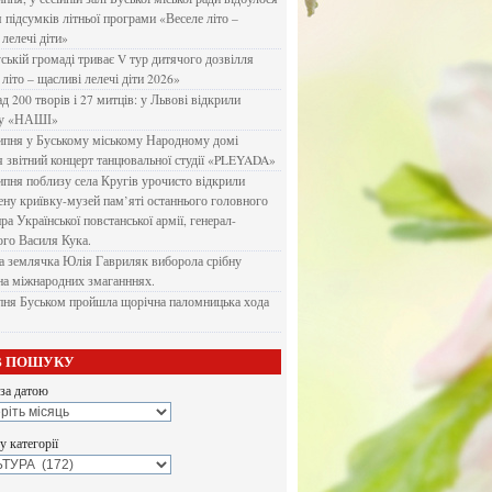
я підсумків літньої програми «Веселе літо –
 лелечі діти»
ській громаді триває V тур дитячого дозвілля
літо – щасливі лелечі діти 2026»
д 200 творів і 27 митців: у Львові відкрили
ку «НАШІ»
ипня у Буському міському Народному домі
я звітний концерт танцювальної студії «PLEYADA»
ипня поблизу села Кругів урочисто відкрили
ену криївку-музей пам’яті останнього головного
а Української повстанської армії, генерал-
го Василя Кука.
 землячка Юлія Гавриляк виборола срібну
на міжнародних змаганннях.
пня Буськом пройшла щорічна паломницька хода
В ПОШУКУ
за датою
 категорії