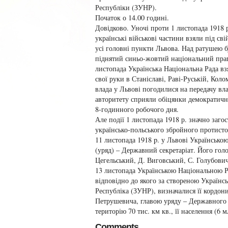
Республіки (ЗУНР).
Початок о 14.00 годині.
Довідково. Уночі проти 1 листопада 1918 
українські військові частини взяли під сві
усі головні пункти Львова. Над ратушею б
піднятий синьо-жовтий національний пра
листопада Українська Національна Рада вз
свої руки в Станіславі, Раві-Руській, Кол
влада у Львові погодилися на передачу вл
авторитету сприяли обіцянки демократични
8-годинного робочого дня.
Але події 1 листопада 1918 р. значно заго
українсько-польського збройного протист
11 листопада 1918 p. у Львові Українськ
(уряд) – Державний секретаріат. Його гол
Цегельський, Д. Виговський, С. Голубович 
13 листопада Українською Національною 
відповідно до якого за створеною Українс
Республіка (ЗУНР), визначалися її кордон
Петрушевича, главою уряду – Державного 
територію 70 тис. км кв., її населення (6 
Comments