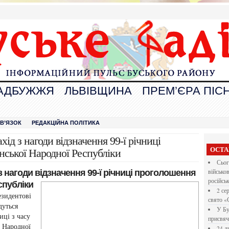
АДБУЖЖЯ
ЛЬВІВЩИНА
ПРЕМ’ЄРА ПІСН
В
ЗВ’ЯЗОК
РЕДАКЦІЙНА ПОЛІТИКА
ід з нагоди відзначення 99-ї річниці
ОСТА
нської Народної Республіки
Сьог
 нагоди відзначення 99-ї річниці проголошення
військо
російсь
спубліки
2 се
езидентові
свято «
дуться
У Бу
иці з часу
присвяч
ї Народної
24 л