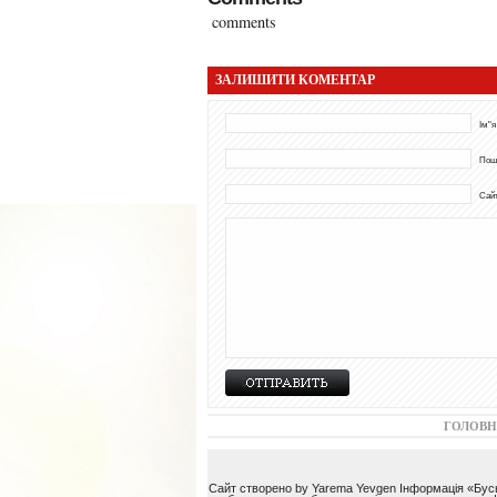
comments
ЗАЛИШИТИ КОМЕНТАР
Ім"я
Пош
Сай
ГОЛОВН
Сайт створено by Yarema Yevgen Інформація «Буськ