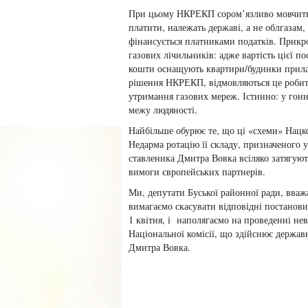
При цьому НКРЕКП сором’язливо мовчить п
платити, належать державі, а не облгазам,
фінансується платниками податків. Прикр
газових лічильників: адже вартість цієї по
кошти оснащують квартири/будинки прилад
рішення НКРЕКП, відмовляються це робити
утримання газових мереж. Істинно: у гони
межу людяності.
Найбільше обурює те, що ці «схеми» Нацком
Недарма ротацію її складу, призначеного 
ставленика Дмитра Вовка всіляко затягуют
вимоги європейських партнерів.
Ми, депутати Буської районної ради, вва
вимагаємо скасувати відповідні постанови 
1 квітня, і наполягаємо на проведенні нев
Національної комісії, що здійснює держав
Дмитра Вовка.