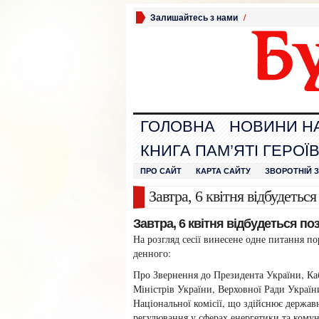
Залишайтесь з нами
/
ГОЛОВНА
НОВИНИ Н
КНИГА ПАМ’ЯТІ ГЕРОЇ
ПРО САЙТ
КАРТА САЙТУ
ЗВОРОТНІЙ 
Завтра, 6 квітня відбудетьс
Завтра, 6 квітня відбудеться по
На розгляд сесії винесене одне питання п
денного:
Про Звернення до Президента України, Ка
Міністрів України, Верховної Ради Україн
Національної комісії, що здійснює держав
регулювання у сферах енергетики та кому