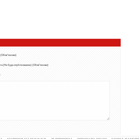
 (Обов"язково)
та (Не буде опублікованою) (Обов"язково)
т