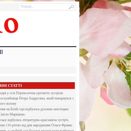
І
ННІ СТАТТІ
одні у селі Переволочна урочисто зустріли
вослужбовця Петра Андрусяка, який повернувся з
кого полону
рпня на Білій горі відбулось духовно-мистецьке
Світло Маркіяна»
ську відбулась літературно-краєзнавча зустріч,
ена 130-річчю від дня народження Ольги Франко
ипня, у сесійній залі Буської міської ради відбулося