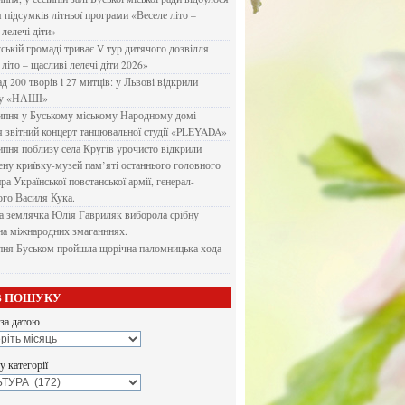
я підсумків літньої програми «Веселе літо –
 лелечі діти»
ській громаді триває V тур дитячого дозвілля
літо – щасливі лелечі діти 2026»
д 200 творів і 27 митців: у Львові відкрили
ку «НАШІ»
ипня у Буському міському Народному домі
я звітний концерт танцювальної студії «PLEYADA»
ипня поблизу села Кругів урочисто відкрили
ену криївку-музей пам’яті останнього головного
а Української повстанської армії, генерал-
го Василя Кука.
 землячка Юлія Гавриляк виборола срібну
на міжнародних змаганннях.
пня Буськом пройшла щорічна паломницька хода
В ПОШУКУ
за датою
 категорії