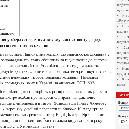
ти за
підбитт
щасливі
У Бу
«Веселе 
Пона
рів
вистав
ональної
12 л
ння у сферах енергетики та комунальних послуг, щодо
відбувс
до системи газопостачання
12 л
відновл
а газ більше: Національна комісія, що здійснює регулювання у
командир
 запровадила так звану абонплату за підключення до системи
хорунжо
и за використаний газ. Унаслідок цього середня плата за
Наша
ередусім для тих, хто не має лічильника, використовує газ лише
медаль 
слугами невеликих газорозподільних компаній. Найбільш
8 ли
их громадянах, яких в Україні, за оцінками ООН, 60%.
вірян
істю підвищити прозорість тарифоутворення та стимулювати
АРХІ
ді вкотре подбав про інтереси олігархів, які фактично
е лише електрикою, а й газом. Дозволивши Рінату Ахметову
Пошук 
+», через яку українці переплатили близько 10 млрд грн за
ножувати статки арештованого у Відні Дмитра Фірташа. Саме
Пошук у
підприємств – облгазів. Їхня загальна виручка цього року
ти до 24,15 мільярдів гривень.