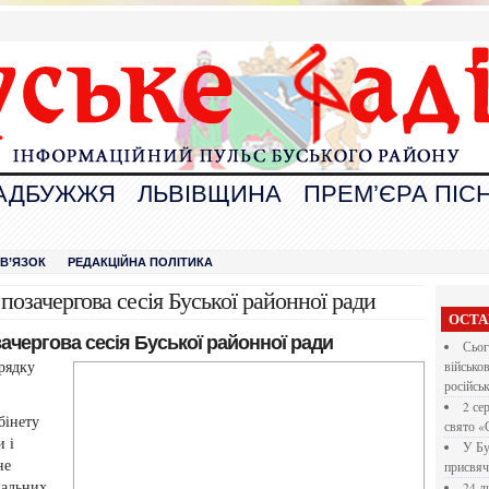
АДБУЖЖЯ
ЛЬВІВЩИНА
ПРЕМ’ЄРА ПІСН
В
ЗВ’ЯЗОК
РЕДАКЦІЙНА ПОЛІТИКА
я позачергова сесія Буської районної ради
ОСТА
зачергова сесія Буської районної ради
Сьог
орядку
військо
російсь
2 се
бінету
свято «
и і
У Бу
не
присвяч
нальних
24 л