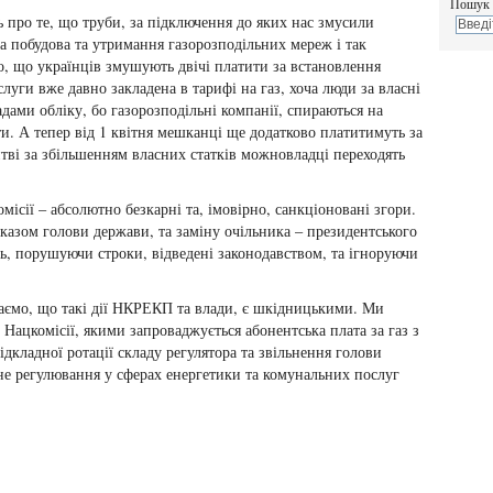
Пошук 
ро те, що труби, за підключення до яких нас змусили
 а побудова та утримання газорозподільних мереж і так
о, що українців змушують двічі платити за встановлення
слуги вже давно закладена в тарифі на газ, хоча люди за власні
ами обліку, бо газорозподільні компанії, спираються на
. А тепер від 1 квітня мешканці ще додатково платитимуть за
тві за збільшенням власних статків можновладці переходять
ісії – абсолютно безкарні та, імовірно, санкціоновані згори.
указом голови держави, та заміну очільника – президентського
ь, порушуючи строки, відведені законодавством, та ігноруючи
жаємо, що такі дії НКРЕКП та влади, є шкідницькими. Ми
Нацкомісії, якими запроваджується абонентська плата за газ з
ідкладної ротації складу регулятора та звільнення голови
не регулювання у сферах енергетики та комунальних послуг