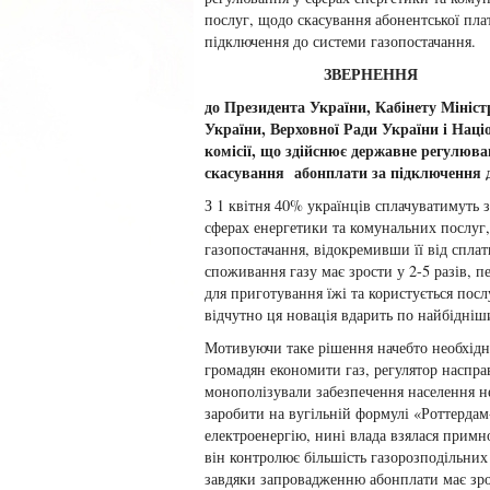
послуг, щодо скасування абонентської пла
підключення до системи газопостачання.
ЗВЕРНЕННЯ
до Президента України, Кабінету Мініст
України, Верховної Ради України і Наці
комісії, що здійснює державне регулюва
скасування абонплати за підключення 
З 1 квітня 40% українців сплачуватимуть з
сферах енергетики та комунальних послуг,
газопостачання, відокремивши її від сплат
споживання газу має зрости у 2-5 разів, п
для приготування їжі та користується по
відчутно ця новація вдарить по найбідніш
Мотивуючи таке рішення начебто необхідн
громадян економити газ, регулятор насправ
монополізували забезпечення населення н
заробити на вугільній формулі «Роттердам
електроенергію, нині влада взялася прим
він контролює більшість газорозподільних 
завдяки запровадженню абонплати має зрос